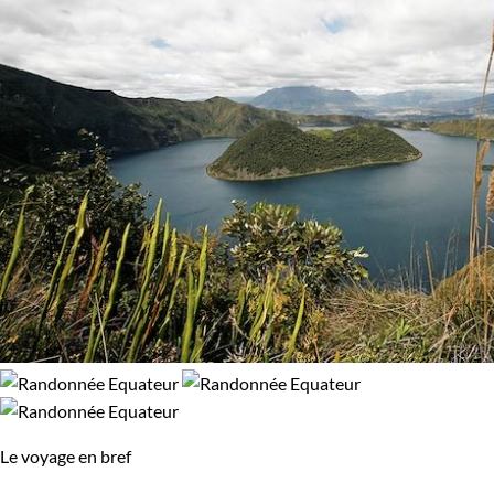
Trek
96% de satisfaction
(
75 avis
)
Âge des enfants
Les 6/9 ans
Les 14/16 ans
Environnement
Bord de mer et îles
Haute Montagne
Patrimoine et Nature
Volcans
Le voyage en bref