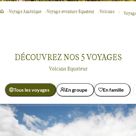
Voyage Amérique
Voyage aventure Equateur
Volcans
Voyage
DÉCOUVREZ NOS
5
VOYAGES
Volcans Equateur
Tous les voyages
En groupe
En famille
Activité
Découverte
Randonnée
Voyages sur les volcans
Equateur