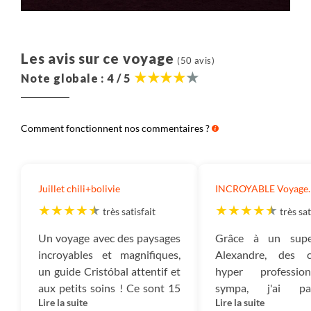
Les avis sur ce voyage
(50 avis)
Note globale : 4 / 5
Comment fonctionnent nos commentaires ?
Juillet chili+bolivie
INCROYABLE Voyage.
très satisfait
très sat
Un voyage avec des paysages
Grâce à un supe
incroyables et magnifiques,
Alexandre, des c
un guide Cristóbal attentif et
hyper professio
aux petits soins ! Ce sont 15
sympa, j'ai p
Lire la suite
Lire la suite
jours inoubliables ( j’en rêve
merveilleux voyage