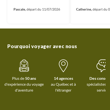
encore !) Attention en juillet il
jours : des p
fait froid en altitude !
Pascale,
départ du 11/07/2026
incroyables ! Pour 
Catherine,
départ du 
dans le TOP 3 !
Pourquoi voyager avec nous
Plus de
50 ans
14 agences
Des conseil
d'expérience du voyage
au Québec et
à
spécialistes à
d'aventure
l'étranger
service