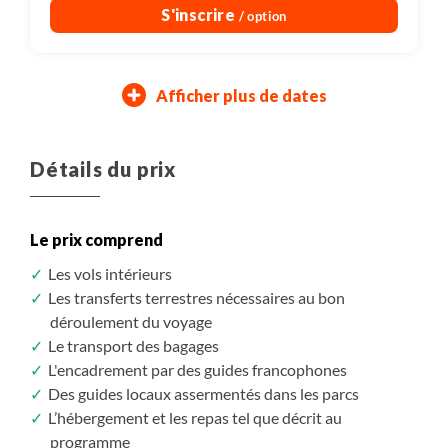
S'inscrire
/ option
Afficher plus de dates
17/10/2027
07/11/2027
30/10/2027
20/11/2027
Dimanche
Dimanche
Samedi
Samedi
Détails du prix
Assuré à partir de 4
Départ assuré
10 800 $CAD
10 610 $CAD
/ pers.
/ pers.
Le prix comprend
S'inscrire
S'inscrire
/ option
/ option
Les vols intérieurs
Les transferts terrestres nécessaires au bon
déroulement du voyage
Le transport des bagages
L'encadrement par des guides francophones
Des guides locaux assermentés dans les parcs
L’hébergement et les repas tel que décrit au
programme