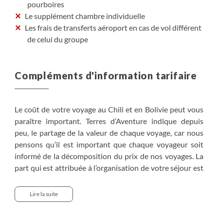
pourboires
Le supplément chambre individuelle
Les frais de transferts aéroport en cas de vol différent
de celui du groupe
Compléments d'information tarifaire
Le coût de votre voyage au Chili et en Bolivie peut vous
paraître important. Terres d’Aventure indique depuis
peu, le partage de la valeur de chaque voyage, car nous
pensons qu’il est important que chaque voyageur soit
informé de la décomposition du prix de nos voyages. La
part qui est attribuée à l’organisation de votre séjour est
variable d’une destination à l’autre. Elle varie notamment
du fait du coût de la vie, du choix de la compagnie
Lire la suite
aérienne utilisée pour vous rendre à destination, des
coûts des services comme les nuits d’hôtels, les repas, le