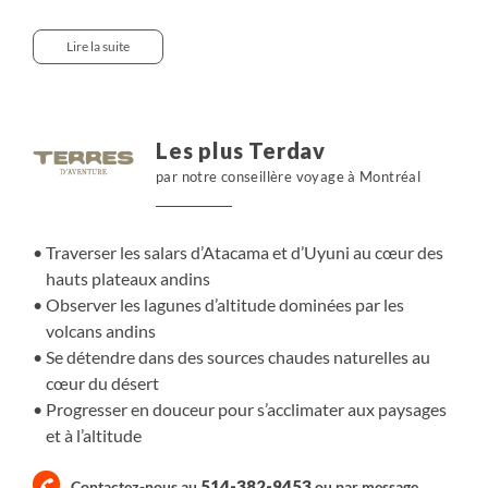
les volcans andins, puis traversons des villages aymaras
et atacameños, où la vie s’organise autour de l’élevage et
Lire la suite
des traditions andines. Nous franchissons ensuite les
frontières du Sud Lipez bolivien, où les lagunas Colorada
et Verde dévoilent leurs couleurs intenses. Le salar
d’Uyuni s’ouvre sous nos pas, immense miroir minéral.
Les plus Terdav
Plus au nord, le parc Lauca révèle de nouveaux paysages,
par notre conseillère voyage à Montréal
dominés par les silhouettes du Parinacota et du
Pomerape. Tout au long du parcours, balades et
traversées en 4x4 nous permettent d’explorer l’Altiplano
Traverser les salars d’Atacama et d’Uyuni au cœur des
au rythme de ses lumières et de ses espaces ouverts.
hauts plateaux andins
Observer les lagunes d’altitude dominées par les
volcans andins
Se détendre dans des sources chaudes naturelles au
cœur du désert
Progresser en douceur pour s’acclimater aux paysages
et à l’altitude
514-382-9453
Contactez-nous au
ou par
message