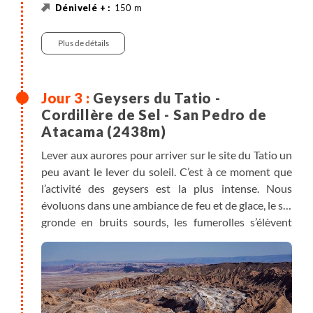
150 m
150 m
Randonnée
Véhicule privatisé , entre 3h et 3h30
Plus de détails
Geysers du Tatio -
Cordillère de Sel - San Pedro de
Atacama (2438m)
Lever aux aurores pour arriver sur le site du Tatio un
peu avant le lever du soleil. C’est à ce moment que
l’activité des geysers est la plus intense. Nous
évoluons dans une ambiance de feu et de glace, le sol
gronde en bruits sourds, les fumerolles s’élèvent
haut dans le ciel et l’eau bouillonne sans cesse. Sur le
trajet qui nous mène à San Pedro de Atacama, nous
observons nos premiers oiseaux andins (oie andine,
canards, tagua cornuda). Une fois installés dans
notre auberge de cette oasis de l’Atacama, nous