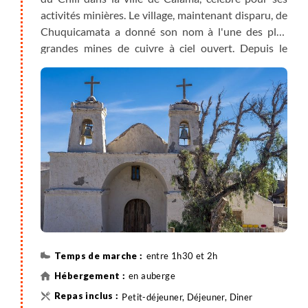
activités minières. Le village, maintenant disparu, de
Chuquicamata a donné son nom à l'une des plus
grandes mines de cuivre à ciel ouvert. Depuis le
minibus nous apercevons les terrils alors que nous
roulons déjà vers Chiu-Chiu, village important au
XIXe, dont nous visitons l’église construite en 1611
et monument national. Nous prenons la route vers
Taira en fin de matinée pour pique-niquer sur place.
Nous concluons l'après-midi par la visite avec la
découverte des peintures rupestres de Taira, un
témoignage émouvant de la préhistoire. Nous
rentrons sur Chiu-Chiu pour la soirée.
entre 1h30 et 2h
en auberge
Petit-déjeuner, Déjeuner, Diner