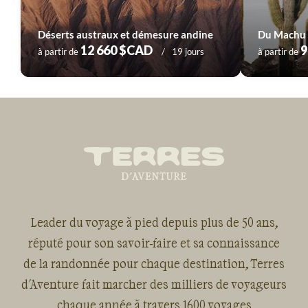
Déserts austraux et démesure andine
Du Machu P
12 660 $CAD
9
à partir de
19 jours
à partir de
Leader du voyage à pied depuis plus de 50 ans,
réputé pour son savoir-faire et sa connaissance
de la randonnée pour chaque destination, Terres
d'Aventure fait marcher des milliers de voyageurs
chaque année à travers 1600 voyages