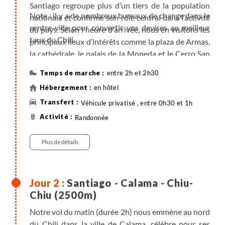
Santiago regroupe plus d’un tiers de la population
Note : il y a de nombreux bureaux de change dans le
nationale et confirme son rôle central dans l’activité
centre-ville pour convertir vos devises au meilleur
du pays. Selon l'heure d'arrivée, nous en visitons les
taux du Chili.
principaux lieux d’intérêts comme la plaza de Armas,
la cathédrale, le palais de la Moneda et le Cerro San
Cristobal. Ce dernier nous offre une vue
entre 2h et 2h30
panoramique privilégiée sur la ville et les Andes
en hôtel
lorsque les conditions sont favorables. Le Cerro
Plomo (5424m) surplombe la ville qui s’étale dans
Véhicule privatisé , entre 0h30 et 1h
l’immense vallée.
Randonnée
Plus de détails
Santiago - Calama - Chiu-
Chiu (2500m)
Notre vol du matin (durée 2h) nous emmène au nord
du Chili dans la ville de Calama, célèbre pour ses