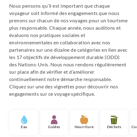
Parinacota : nuit en refuge
Nous pensons qu’il est important que chaque
Putre : nuit en hostal
voyageur soit informé des engagements que nous
Arica : Hôtel Aruma
prenons sur chacun de nos voyages pour un tourisme
Valparaiso : Hôtel Fauna
plus responsable. Chaque année, nous auditons et
évaluons nos pratiques sociales et
environnementales en collaboration avec nos
partenaires sur une dizaine de catégories en lien avec
les 17 objectifs de développement durable (ODD)
des Nations-Unis. Nous nous rendons régulièrement
sur place afin de vérifier et d’améliorer
continuellement notre démarche responsable.
Cliquez sur une des vignettes pour découvrir nos
engagements sur ce voyage spécifique.
Eau
Guides
Nourriture
Déchets
Co