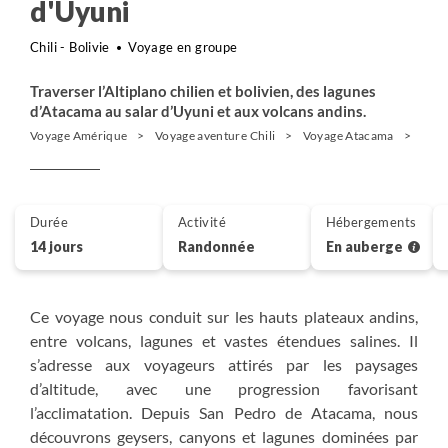
d'Uyuni
Chili - Bolivie
Voyage en groupe
Traverser l’Altiplano chilien et bolivien, des lagunes
d’Atacama au salar d’Uyuni et aux volcans andins.
Voyage Amérique
Voyage aventure Chili
Voyage Atacama
Rand
Durée
Activité
Hébergements
14 jours
Randonnée
En auberge
Ce voyage nous conduit sur les hauts plateaux andins,
entre volcans, lagunes et vastes étendues salines. Il
s’adresse aux voyageurs attirés par les paysages
d’altitude, avec une progression favorisant
l’acclimatation. Depuis San Pedro de Atacama, nous
découvrons geysers, canyons et lagunes dominées par