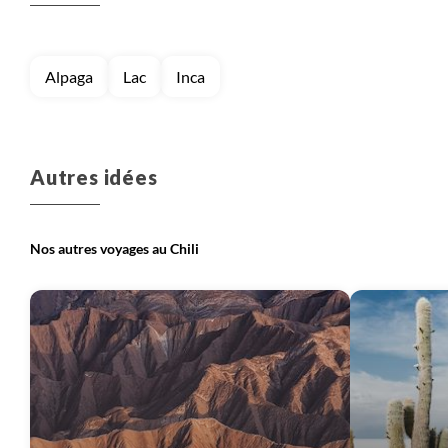
Voyage
Terre de Feu chilienne
Alpaga
Lac
Inca
Autres idées
Nos autres voyages au Chili