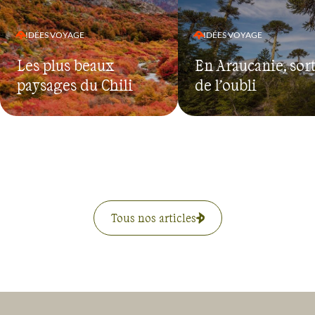
IDÉES VOYAGE
IDÉES VOYAGE
Les plus beaux
En Araucanie, sort
paysages du Chili
de l’oubli
Tous nos articles