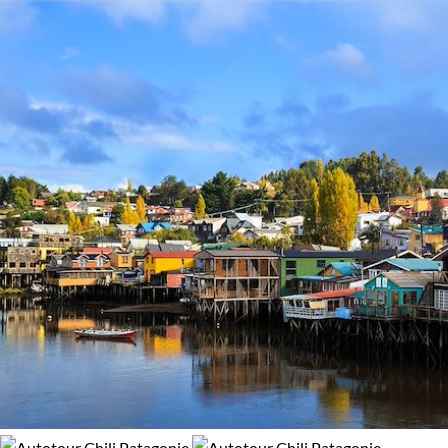
Activité
l'émerveillement, alors, pourquoi ne pas partir à la
découverte de ce trésor sud-américain?
Autotour
Découverte
Guide de voyage Chili
Régions
Atacama
Patagonie
Environnement
Désert
Patrimoine et Nature