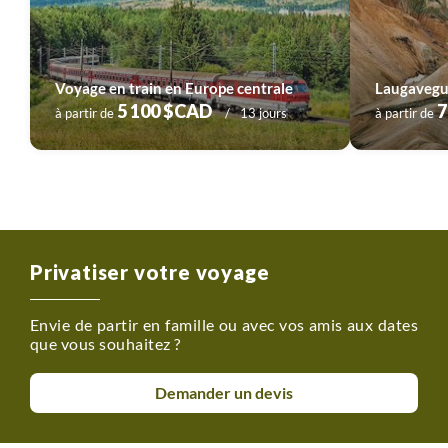
Voyage en train en Europe centrale
Laugavegur
5 100 $CAD
7
à partir de
13 jours
à partir de
Privatiser votre voyage
Envie de partir en famille ou avec vos amis aux dates
que vous souhaitez ?
Demander un devis