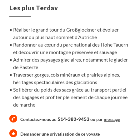
ponctuent chaque étape. Entre glaciers, sommets et
Les plus Terdav
diversité des paysages, cette itinérance offre une
véritable expérience panoramique au cœur des Alpes
autrichiennes.
Réaliser le grand tour du Großglockner et évoluer
autour du plus haut sommet d’Autriche
Randonner au cœur du parc national des Hohe Tauern
et découvrir une montagne préservée et sauvage
Admirer des paysages glaciaires, notamment le glacier
de Pasterze
Traverser gorges, cols minéraux et prairies alpines,
héritages spectaculaires des glaciations
Se libérer du poids des sacs grâce au transport partiel
des bagages et profiter pleinement de chaque journée
de marche
514-382-9453
Contactez-nous au
ou par
message
Demander une privatisation de ce voyage