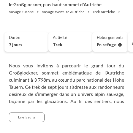
le Großglockner, plus haut sommet d'Autriche
Voyage Europe
Voyage aventure Autriche
Trek Autriche
Tour 
Durée
Activité
Hébergements
7 jours
Trek
En refuge
Nous vous invitons à parcourir le grand tour du
Großglockner, sommet emblématique de l’Autriche
culminant à 3 798m, au cœur du parc national des Hohe
Tauern. Ce trek de sept jours s’adresse aux randonneurs
désireux de s’immerger dans un univers alpin sauvage,
façonné par les glaciations. Au fil des sentiers, nous
longeons le glacier de Pasterze et ses étendues
scintillantes, franchissons gorges profondes et cols
Lire la suite
minéraux, et traversons prairies alpines et vallées
glaciaires. Lacs turquoise, faune et flore remarquables