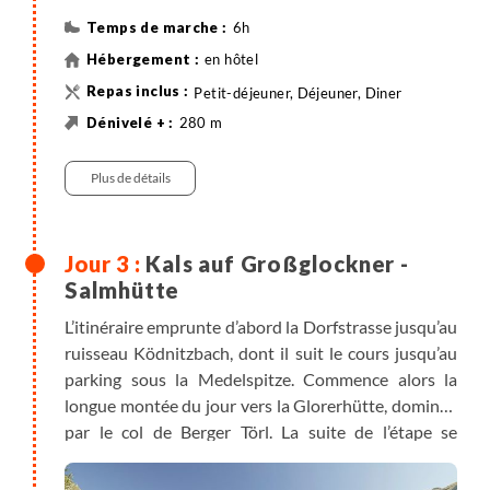
6h
en hôtel
Petit-déjeuner, Déjeuner, Diner
280 m
1260 m
18 km
Randonnée
Plus de détails
Kals auf Großglockner -
Salmhütte
L’itinéraire emprunte d’abord la Dorfstrasse jusqu’au
ruisseau Ködnitzbach, dont il suit le cours jusqu’au
parking sous la Medelspitze. Commence alors la
longue montée du jour vers la Glorerhütte, dominée
par le col de Berger Törl. La suite de l’étape se
déroule plus paisiblement, décrivant une boucle à
travers un relief ondulé jusqu’à la Salmhütte, où