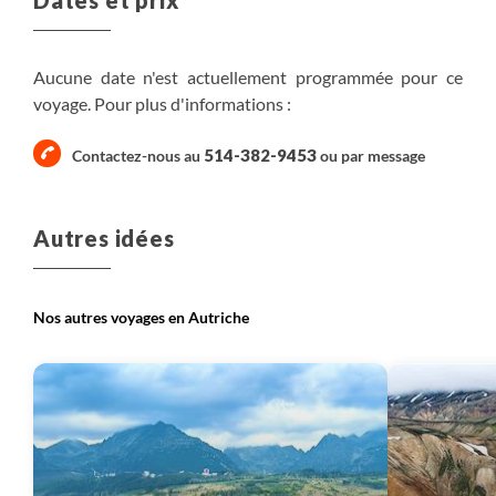
Petit-déjeuner, Déjeuner, Diner
240 m
Aucune date n'est actuellement programmée pour ce
750 m
7 km
Randonnée
voyage. Pour plus d'informations :
Plus de détails
514-382-9453
Contactez-nous au
ou par
message
Autres idées
Nos autres voyages en Autriche