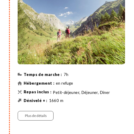
se termine la journée. Nuit en refuge, en dortoir, sans
les bagages.
7h
en refuge
Petit-déjeuner, Déjeuner, Diner
1660 m
350 m
16 km
Randonnée
Plus de détails