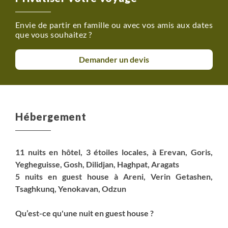
Envie de partir en famille ou avec vos amis aux dates
que vous souhaitez ?
Demander un devis
Hébergement
11 nuits en hôtel, 3 étoiles locales, à Erevan, Goris,
Yegheguisse, Gosh, Dilidjan, Haghpat, Aragats
5 nuits en guest house à Areni, Verin Getashen,
Tsaghkunq, Yenokavan, Odzun
Qu’est-ce qu'une nuit en guest house ?
Les nuits en guest house en Arménie sont une