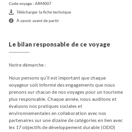
Gosh : Hôtel Arevi
Code voyage : ARM007
Dilidjan : Hôtel Aurelia
Télécharger la fiche technique
Yenokavan : Berkri Guest House
À savoir avant de partir
Haghpat: Hôtel Qefilian
Odzun : Guest House Odzun
Aragats: Boutique Art-Hotel ou Hôtel Aragats
Le bilan responsable de ce voyage
Notre démarche :
Nous pensons qu’il est important que chaque
voyageur soit informé des engagements que nous
prenons sur chacun de nos voyages pour un tourisme
plus responsable. Chaque année, nous auditons et
évaluons nos pratiques sociales et
environnementales en collaboration avec nos
partenaires sur une dizaine de catégories en lien avec
les 17 objectifs de développement durable (ODD)