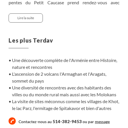
pentes du Petit Caucase prend rendez-vous avec
l'Histoire et avec des paysages très contrastés.
Néanmoins, ce petit pays enclavé entre les géants russes,
Lire la suite
turcs et iraniens n'en est qu'aux prémices de son activité
touristique. Au cours de ce périple Terres d'Aventure
prend le pari de vous amener à la découverte des futurs
Les plus Terdav
grands sites d'Arménie au travers de randonnées
originales. Nous nous rendons par exemple dans le
village de Khot à l'architecture "superposée" et celui de
Une découverte complète de l'Arménie entre Histoire,
Kalavan, pionnier dans le tourisme rural en Arménie.
nature et rencontres
Notre itinérance est ponctuée de plusieurs randonnées
L'ascension de 2 volcans l'Armaghan et l'Aragats,
dont une itinérante entre les lacs Sevan et Parz pour une
sommet du pays
expérience de tourisme rural avec des nuits chez
Une diversité de rencontres avec des habitants des
l'habitant, car l'hospitalité des Arméniens est peut-être
villes ou du monde rural mais aussi avec les Molokans
leur plus belle richesse. Enfin, nous ne manquons pas de
La visite de sites méconnus comme les villages de Khot,
nous arrêter sur quelques-uns des sites majeurs du pays,
le lac Parz, l'ermitage de Spitakavor et bien d'autres
comme les monastères de Khor Virap, Tatev, Sanahin ou
Guegharde, ainsi que sur les volcans Armaghan et
514-382-9453
Contactez-nous au
ou par
message
Aragats, sommet du pays. Randonnées hors sentiers