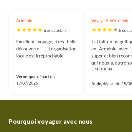
Arménie
Voyage Ann'Arménie
très satisfait
très sat
Excellent voyage, très belle
J'ai fait un magnifi
découverte - L’organisation
en Arménie avec 
locale est irréprochable
super et bien recon
qui nous a, outre s
Lire la suite
guide, transmis son
les arts, et en part
Veronique,
départ du
17/07/2026
chant. Le groupe é
Aude,
départ du 15/0
chouette aussi. To
pour un très bea
Merci Terdav!
Pourquoi voyager avec nous