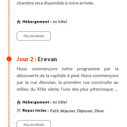
chambre sera disponible à votre arrivée.
en hôtel
Plus de détails
Erevan
Nous commençons notre programme par la
découverte de la capitale à pied. Nous commençons
par la rue Abovian, la première rue construite au
milieu du XIXe siècle, l’une des plus pittoresque et
élégante, bordée d’immeubles à deux étages à
balcons. Nous continuons avec l’élégante place
en hôtel
Aznavour, l’un des pôles culturels de la cité et la
Petit-déjeuner, Déjeuner, Diner
place de la République. Nous accédons au
Matenadaran, l’un des plus riches musées
Plus de détails