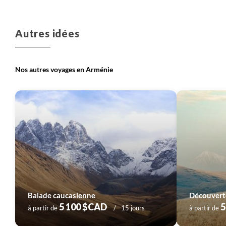
Autres idées
Nos autres voyages en Arménie
Balade caucasienne
5 100 $CAD
5
à partir de
15 jours
à partir de