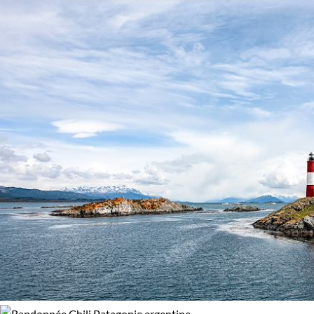
de géographie et de temps. Les randonnées dans les hauts
Activité
100% de satisfaction
(
11 avis
)
plateaux andins dévoilent quant à elles d'anciennes
Randonnée
Trek
traditions indigènes, comme l'élevage de lamas, qui fait écho
à la symbiose harmonieuse de l'homme avec la nature.
Confort
Bivouac, sous tente
Refuge, gîte, dortoir
Ainsi, un trek en Patagonie Argentine, c'est plus qu'un
voyage, c'est une aventure inoubliable, un voyage à travers
Standard
l'histoire, des paysages à couper le souffle et une richesse
culturelle précieuse.
Guide de voyage Patagonie argentine