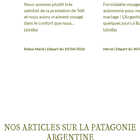
Nous sommes plutôt très
Formidable voyage
satisfait de la prestation de TdA
autonomie pour no
et nous avons vraiment voyagé
mariage ! L'Argenti
dans le confort que nous
quelques jours à B
souhaitions. Les conseils
grosse semaine en 
Lire plus
Lire plus
d'itinéraires et de choix du
Chalten / El Calafat
parcours dans le pays furent
semaines dans le 
appréciables. Le carnet de
Andin. Des paysage
Reine-Marie | Départ du 10/04/2026
Hervé | Départ du 30
voyage fourni présente
souffle, des treks g
clairement chaque étape et les
routes improbables
éventuelles prises en charge, les
supers (mais souve
conseils de visites et les
le même architecte 
propositions de restaurants
adorables. Que du
pertinents. Bref une belle
serait bien resté 3 
satisfaction et aucun regret
d'avoir fait appel à Terres
d'Aventure. Hasta luego Jérôme
et Reine-Marie
NOS ARTICLES SUR LA PATAGONIE
ARGENTINE