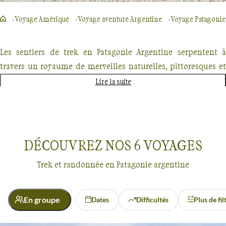
Voyage Amérique
Voyage aventure Argentine
Voyage Patagonie
Les sentiers de trek en Patagonie Argentine serpentent à
travers un royaume de merveilles naturelles, pittoresques et
historiques. Ils sont la promesse d'un voyage ardu mais
Lire la suite
gratifiant, tissant un chemin entre les sommets enneigés, les
lacs azurés et la faune impressionnante comme les condors
planant dans le ciel.
DÉCOUVREZ NOS
6
VOYAGES
Trek et randonnée en Patagonie argentine
Chaque trek révèle une nouvelle page de l'histoire géologique
et culturelle de cette région. Par exemple, le célèbre Perito
Moreno, ce glacier colossal qui, de son trône gelé, raconte des
En groupe
Dates
Difficultés
Plus de fil
milliers d'années de l'histoire de la Terre, une leçon vivante
Voyages
Patagonie argentine