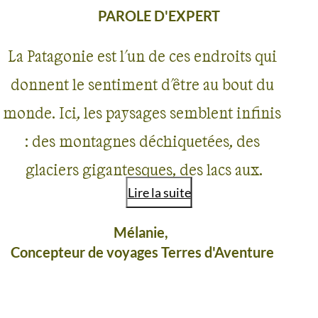
PAROLE D'EXPERT
La Patagonie est l'un de ces endroits qui
donnent le sentiment d'être au bout du
monde. Ici, les paysages semblent infinis
: des montagnes déchiquetées, des
glaciers gigantesques, des lacs aux
Lire la suite
couleurs irréelles et des steppes balayées
par le vent composent un décor d'une
Mélanie,
Concepteur de voyages Terres d'Aventure
beauté brute. Chaque randonnée est une
immersion dans une nature sauvage où
l'on se sent incroyablement petit face à