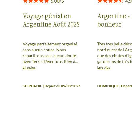
Voyage génial en
Argentine -
Argentine Août 2025
bonheur
Voyage parfaitement organisé
Très très belle déc
sans aucun couac. Nous
nord ouest de l'Arg
repartirons sans aucun doute
que des chutes d'I
avec Terre d’Aventure. Rien à
garderons de très 
dire si ce n’est que c’était parfait !
souvenirs de ce voyage. 
Lire plus
Lire plus
Tous les interlocuteurs ont été
conseils pour rend
exemplaires. Merci
encore plus excepti
vous êtes de bons 
STEPHANIE | Départ du 05/08/2025
DOMINIQUE | Départ
insistez fortement
votre agence pour 
de prestations requ
élément est un peu
en compte dans l'o
De même, si vous a
liberté, évitez les 