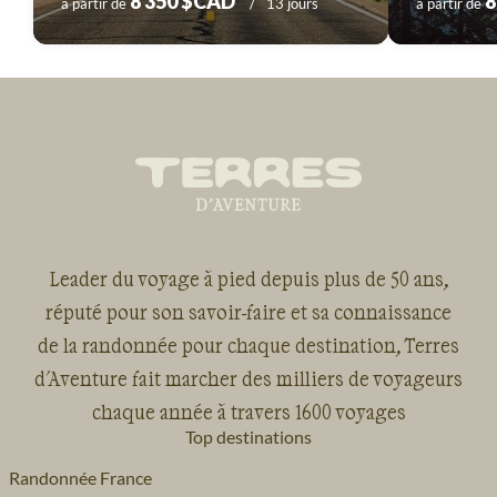
8 350 $CAD
8
à partir de
13 jours
à partir de
Leader du voyage à pied depuis plus de 50 ans,
réputé pour son savoir-faire et sa connaissance
de la randonnée pour chaque destination, Terres
d'Aventure fait marcher des milliers de voyageurs
chaque année à travers 1600 voyages
Top destinations
Randonnée France