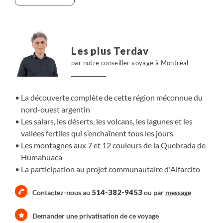
extraordinaires qui ont façonné ces paysages
exceptionnels. De la ville coloniale de Salta nous partons
sur les routes de l'Altiplano pour aller observer les
montagnes arc-en-ciel de la Quebrada de Humahuaca.
Les plus Terdav
Nous continuons en gagnant en altitude pour atteindre
par notre conseiller voyage à Montréal
les salines où les panoramas alternent entre étendue de
blanc immaculé et de miroir d'eau. Nous poursuivons
ensuite avec les paysages volcaniques de la Puna et le
La découverte complète de cette région méconnue du
cône parfait d'Arita. Cette activité volcanique a ainsi
nord-ouest argentin
provoqué des formations surréalistes comme les forêts
Les salars, les déserts, les volcans, les lagunes et les
de pierre et les pointes acérées de la Quebrada de las
vallées fertiles qui s’enchaînent tous les jours
Flechas. Nous terminons avec les vallées verdoyantes et
Les montagnes aux 7 et 12 couleurs de la Quebrada de
viticoles de Cafayate puis les champs de tabac des
Humahuaca
vallées calchaquies. Cette itinérance est ponctuée de
La participation au projet communautaire d'Alfarcito
rencontres avec les habitants de la région avec
notamment une expérience communautaire à Alfarcito.
514-382-9453
Contactez-nous au
ou par
message
Un voyage qui nous mène dans un autre monde...
Demander une privatisation de ce voyage