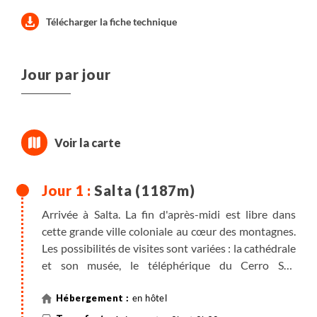
Télécharger la fiche technique
Jour par jour
Salta (1187m)
Arrivée à Salta. La fin d'après-midi est libre dans
cette grande ville coloniale au cœur des montagnes.
Les possibilités de visites sont variées : la cathédrale
et son musée, le téléphérique du Cerro San
Bernardo, les quartiers de San Lorenzo, Rio
Vaqueros, Quebrada de Castellanos... Enfin, le
en hôtel
musée archéologique de haute montagne qui