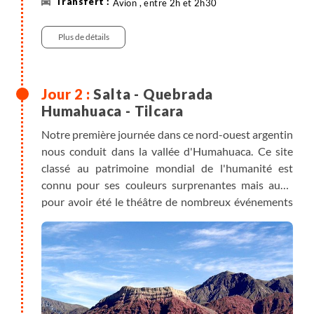
Avion , entre 2h et 2h30
présente des momies découvertes dans les sommets
environnants et qui datent de l'époque inca.
Plus de détails
Repas libres.
Salta - Quebrada
Humahuaca - Tilcara
Notre première journée dans ce nord-ouest argentin
nous conduit dans la vallée d'Humahuaca. Ce site
classé au patrimoine mondial de l'humanité est
connu pour ses couleurs surprenantes mais aussi
pour avoir été le théâtre de nombreux événements
historiques de la région. Pour l'atteindre nous
traversons un paysage de yunga salteña, une
végétation exubérante qui tranche clairement avec
le décor aride de Tilcara que nous atteignons à
l'entrée de la vallée. Depuis ce village, nous partons
pour une première randonnée qui nous mène sur un