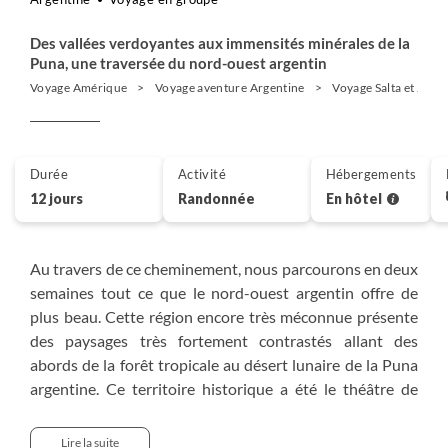
Des vallées verdoyantes aux immensités minérales de la
Puna, une traversée du nord-ouest argentin
Voyage Amérique
Voyage aventure Argentine
Voyage Salta et Jujuy
Durée
Activité
Hébergements
12 jours
Randonnée
En hôtel
Au travers de ce cheminement, nous parcourons en deux
semaines tout ce que le nord-ouest argentin offre de
plus beau. Cette région encore très méconnue présente
des paysages très fortement contrastés allant des
abords de la forêt tropicale au désert lunaire de la Puna
argentine. Ce territoire historique a été le théâtre de
différentes civilisations qui se sont succédé depuis 10
000 ans, mais aussi la scène d'événements naturels
Lire la suite