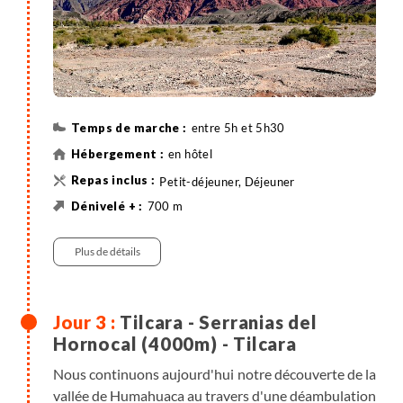
sentier ancestral encore entretenu par les habitants
de la région, à travers ce désert aride où trône la
montagne aux 7 couleurs. Retour à Tilcara pour la
nuit.
entre 5h et 5h30
en hôtel
Petit-déjeuner, Déjeuner
700 m
700 m
Randonnée
4X4 , entre 3h et 3h30
Plus de détails
Tilcara - Serranias del
Hornocal (4000m) - Tilcara
Nous continuons aujourd'hui notre découverte de la
vallée de Humahuaca au travers d'une déambulation