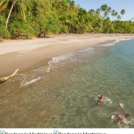
randonnée facile dans les collines verdoyantes de la
Activité
Dominique, ou bien un trek plus difficile dans les
Autotour
Randonnée
montagnes de la Guadeloupe.
Budget
Bon à savoir sur les formalités :
De 1 250 à 2 000 $CAD
Vous pouvez
voyager aux Antilles sans passeport
.
De 2 000 à 3 000 $CAD
Guide de voyage Antilles
Itinérance
Semi-itinérant
En étoile