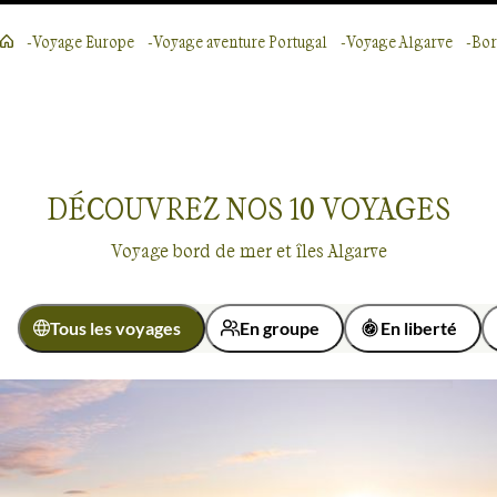
Voyage Europe
Voyage aventure Portugal
Voyage Algarve
Bor
DÉCOUVREZ NOS
10
VOYAGES
Voyage bord de mer et îles Algarve
Tous les voyages
En groupe
En liberté
Activité
Autotour
Randonnée
Bord de mer et îles
Algarve