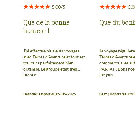
Que de la bonne
Que du bon
humeur !
J'ai effectué plusieurs voyages
Je voyage régulièr
avec Terres d'Aventure et tout est
Terres d'Aventure et
toujours parfaitement bien
comme tous les aut
organisé. Le groupe était très
PARFAIT. Bons hôte
sympa et une mention spéciale
repas, des itinérai
Lire plus
Lire plus
pour notre guide, Jean-Marc,
variés et un très b
très bon connaisseur du pays,
guide (Jean Marc) 
toujours disponible et attentif.
connaisseur du terr
Nathalie | Départ du 09/05/2026
GUY | Départ du 09/
De plus, il nous a préparé
faune et de la flore
d'excellents repas.
nous a préparé d'ex
repas. Toujours dis
attentif. Encore un
lui.