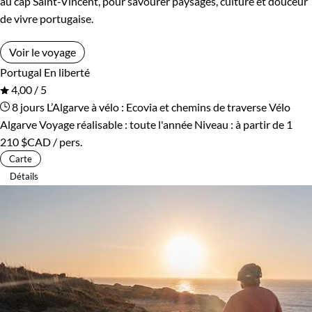
au cap Saint-Vincent, pour savourer paysages, culture et douceur
de vivre portugaise.
Voir le voyage
Portugal
En liberté
4,00 / 5
8 jours
L’Algarve à vélo : Ecovia et chemins de traverse
Vélo
Algarve
Voyage réalisable : toute l'année
Niveau :
à partir de
1
210 $CAD
/ pers.
Carte
Détails