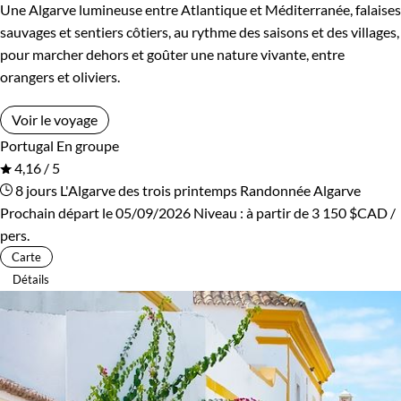
Une Algarve lumineuse entre Atlantique et Méditerranée, falaises
sauvages et sentiers côtiers, au rythme des saisons et des villages,
pour marcher dehors et goûter une nature vivante, entre
Confort
orangers et oliviers.
Standard
Supérieur
Voir le voyage
Portugal
En groupe
4,16 / 5
Itinérance
8 jours
L'Algarve des trois printemps
Randonnée Algarve
Prochain départ le 05/09/2026
Niveau :
à partir de
3 150 $CAD
/
Itinérant
Semi-itinérant
pers.
Carte
En étoile
Détails
Environnement
Bord de mer et îles
Forêts, collines, rivières et lacs