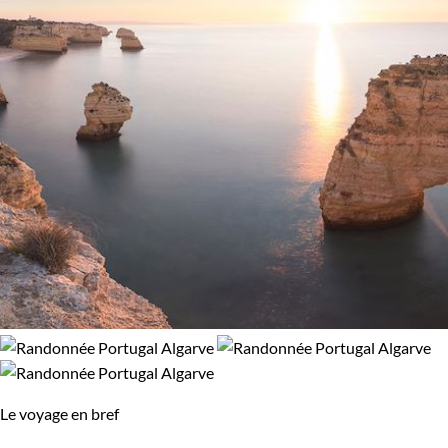
Vélo
VTT / Gravel
97% de satisfaction
(
188 avis
)
Budget
De 750 à 1 250 $CAD
De 1 250 à 2 000 $CAD
De 2 000 à 3 000 $CAD
Plus de 3 000 $CAD
Âge des enfants
Les 6/9 ans
Les 10/13 ans
Le voyage en bref
Les 14/16 ans