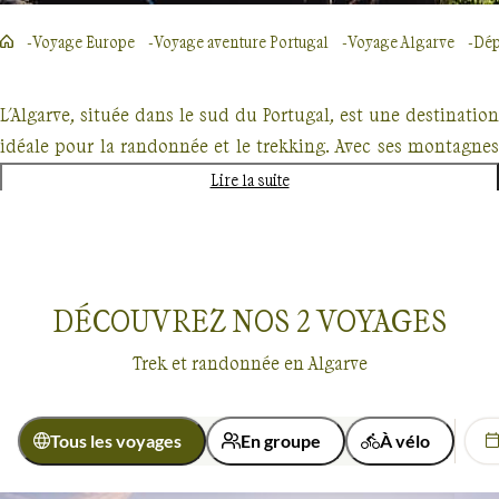
Voyage Europe
Voyage aventure Portugal
Voyage Algarve
Dép
L'Algarve, située dans le sud du Portugal, est une destination
idéale pour la randonnée et le trekking. Avec ses montagnes
côtières escarpées, ses falaises de calcaire et ses plages de
Lire la suite
sable fin, l'Algarve offre des paysages spectaculaires pour les
amateurs de grands espaces.
Vous pourrez également profiter de la gastronomie locale et
DÉCOUVREZ NOS
2
VOYAGES
de la culture portugaise dans les villes historiques de Lagos
et de Faro.
Trek et randonnée en Algarve
Tous les voyages
En groupe
À vélo
Guide de voyage Algarve
Voyages
Algarve