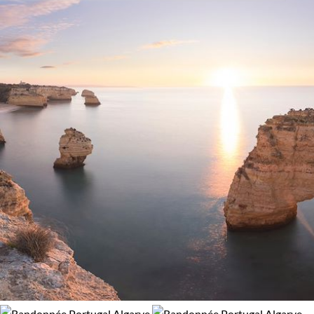
Activité
97% de satisfaction
(
188 avis
)
Randonnée
Vélo
Budget
De 1 250 à 2 000 $CAD
Plus de 3 000 $CAD
Environnement
Bord de mer et îles
Forêts, collines, rivières et lacs