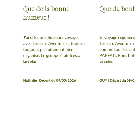
Que de la bonne
Que du bon
humeur !
J'ai effectué plusieurs voyages
Je voyage régulièr
avec Terres d'Aventure et tout est
Terres d'Aventure et
toujours parfaitement bien
comme tous les aut
organisé. Le groupe était très
PARFAIT. Bons hôte
sympa et une mention spéciale
repas, des itinérai
Lire plus
Lire plus
pour notre guide, Jean-Marc,
variés et un très b
très bon connaisseur du pays,
guide (Jean Marc) 
toujours disponible et attentif.
connaisseur du terr
Nathalie | Départ du 09/05/2026
GUY | Départ du 09/
De plus, il nous a préparé
faune et de la flore
d'excellents repas.
nous a préparé d'ex
repas. Toujours dis
attentif. Encore un
lui.