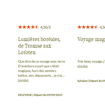
Voir tous les avis
Lumières boréales,
Voyage magn
de Tromsø aux
Lofoten
Que dire de ce voyage avec terre
Très beau voyage, j'
D'aventure à part que c'était
Lire plus
magique, hors des sentiers
battus, zen, dépaysants... je n'ai
pas assez de qualificatif pour
Lire plus
Sylvaine | Départ du 
décrire ce que j'ai ressenti.
D'autant plus que mon voyage a
eu lieu début Septembre et nous
DELPHINE | Départ du 09/09/2025
avons eu la chance de voir des
Aurores Boréales et d'avoir un