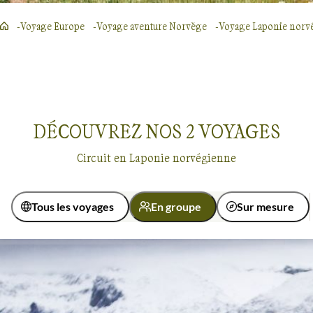
Voyage Europe
Voyage aventure Norvège
Voyage Laponie norv
DÉCOUVREZ NOS
2
VOYAGES
Circuit en Laponie norvégienne
Tous les voyages
En groupe
Sur mesure
Activité
Aurores boréales
Observation animalière
Voyages en groupe
Laponie norvégienne