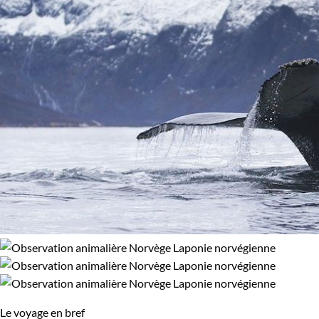
Photographie
Randonnée
100% de satisfaction
(
33 avis
)
Âge des enfants
Les 10/13 ans
Les 14/16 ans
Confort
Refuge, gîte, dortoir
Standard
Itinérance
Itinérant
Semi-itinérant
Le voyage en bref