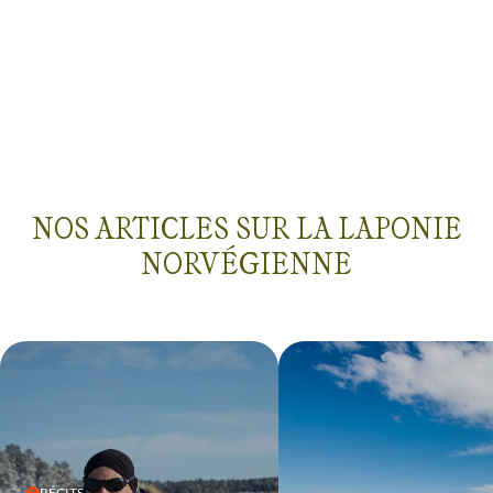
temps superbe qui nous a permis
d'admirer les fiords sous le soleil
et le ciel bleu azur. Merci terre
d'av et surtout à Cédric pour
avoir réussi à nous faire sortir de
notre zone de confort et à
sublimer nos diners.
NOS ARTICLES SUR LA LAPONIE
NORVÉGIENNE
RÉCITS