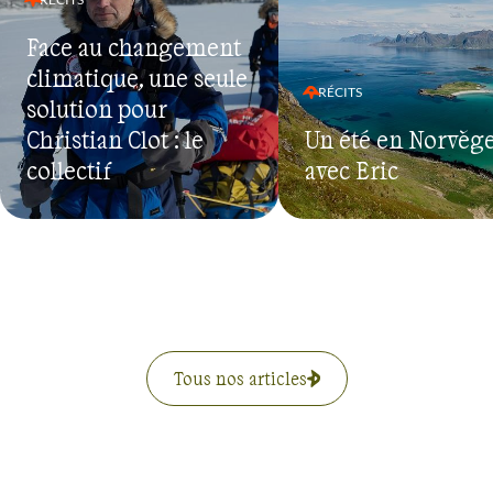
Face au changement
climatique, une seule
RÉCITS
solution pour
Christian Clot : le
Un été en Norvèg
collectif
avec Eric
Tous nos articles