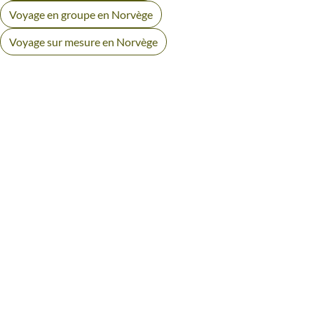
Voyage en groupe en Norvège
Voyage sur mesure en Norvège
AVIS VOYAGEURS EN LAPONIE
NORVÉGIENNE
Des retours authentiques pour vous aider à choisir en
toute transparence.