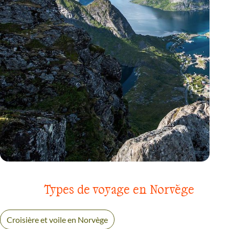
VOYAGE
RÉGION DES FJORDS
Types de voyage en Norvège
Croisière et voile en Norvège