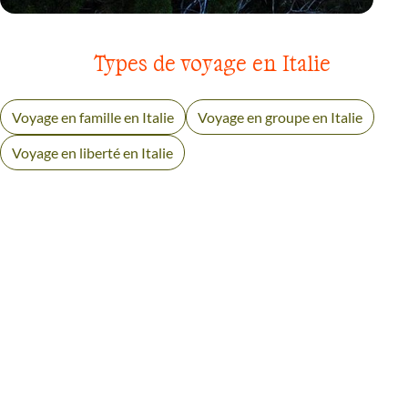
VOYAGE
SARDAIGNE
Types de voyage en Italie
Voyage en famille en Italie
Voyage en groupe en Italie
Voyage en liberté en Italie
AVIS VOYAGEURS EN SICILE ET
ÎLES EOLIENNES