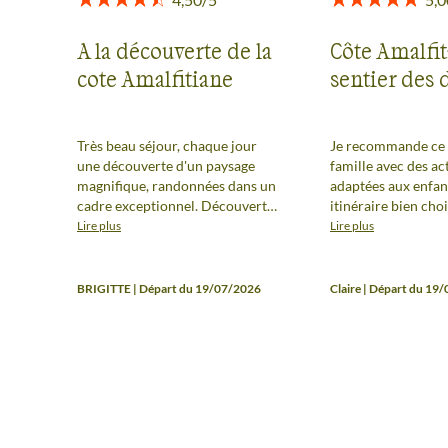
A la découverte de la
Côte Amalfit
cote Amalfitiane
sentier des 
Très beau séjour, chaque jour
Je recommande ce
une découverte d'un paysage
famille avec des act
magnifique, randonnées dans un
adaptées aux enfan
cadre exceptionnel. Découverte
itinéraire bien cho
de ce pays grâce à notre guide
région magnifique.
Lire plus
Lire plus
Francesca qui nous a fait
locale, Barbara, a é
découvrir l'histoire de son son
exceptionnelle!
pays, la nourriture local lors des
BRIGITTE | Départ du 19/07/2026
Claire | Départ du 19
pique-niques de qualités. Un
grand merci Francesca pour ta
bienveillance ta patience et ta
passion Très bonne ambiance de
groupe. Groupe motivé. Un
séjour à recommander. Le seul
bémol : Une prise en charge dès
l'arrivée à l'aéroport de Naples