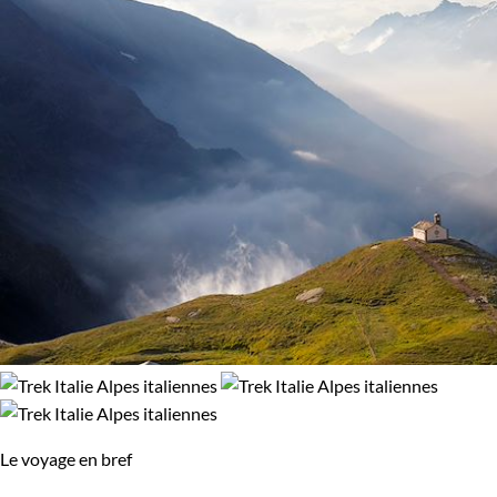
98% de satisfaction
(
55 avis
)
Budget
De 1 250 à 2 000 $CAD
De 2 000 à 3 000 $CAD
Plus de 3 000 $CAD
Âge des enfants
Les 10/13 ans
Les 14/16 ans
Environnement
Le voyage en bref
Montagne