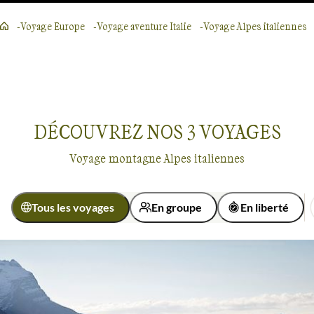
Voyage Europe
Voyage aventure Italie
Voyage Alpes italiennes
DÉCOUVREZ NOS
3
VOYAGES
Voyage montagne Alpes italiennes
Tous les voyages
En groupe
En liberté
Activité
Randonnée
Trek
Montagne
Alpes italiennes