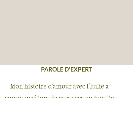
PAROLE D'EXPERT
Mon histoire d'amour avec l'Italie a
commencé lors de vacances en famille
sur la côte amalfitaine. Séduite par le pays,
j'ai ensuite choisi d'étudier l'italien et j'ai