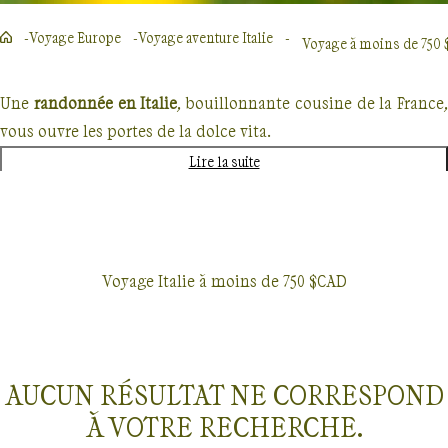
Voyage Europe
Voyage aventure Italie
Voyage à moins de 750
Une
randonnée en Italie
, bouillonnante cousine de la France,
vous ouvre les portes de la dolce vita.
Lire la suite
Volcans actifs, vestiges antiques, villages médiévaux, criques
isolées, tout en Italie appelle à de belles balades à pied ou à
Voyage Italie à moins de 750 $CAD
vélo, à des navigations paisibles, aux premières baignades de
la saison. Et partout, la pasta, le risotto, la pizza et les
gelati justifient à eux seuls le voyage !
AUCUN RÉSULTAT NE CORRESPOND
Montagnes et volcan : l’Italie des sportifs
À VOTRE RECHERCHE.
Voyages Italie
À moins de 750 $CAD
Le nord de l’Italie se heurte aux Alpes italiennes, qui s’étirent