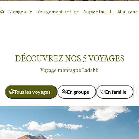
Voyage Asie
Voyage aventure Inde
Voyage Ladakh
Montagne
DÉCOUVREZ NOS
5
VOYAGES
Voyage montagne Ladakh
Tous les voyages
En groupe
En famille
Activité
Découverte
Randonnée
Montagne
Ladakh