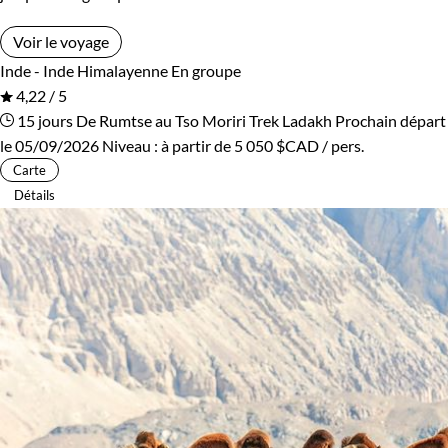
Voir le voyage
Inde - Inde Himalayenne
En groupe
4,22 / 5
15 jours
De Rumtse au Tso Moriri
Trek Ladakh
Prochain départ
le 05/09/2026
Niveau :
à partir de
5 050 $CAD
/ pers.
Carte
Détails