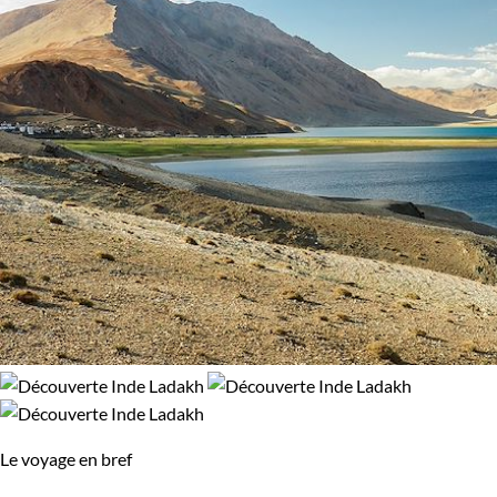
Randonnée avec mulet
Trek
98% de satisfaction
(
123 avis
)
Âge des enfants
Les 10/13 ans
Les 14/16 ans
Confort
Bivouac, sous tente
Standard
Environnement
Montagne
Le voyage en bref