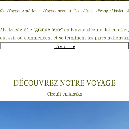
Voyage Amérique
Voyage aventure Etats-Unis
Voyage Alaska
Alaska, signifie "
grande terre
" en langue aléoute. Ici en effet,
qui sait où commencent et se terminent les parcs nationaux
et réserves qui protègent des milliers d’espèces :
grizzli,
Lire la suite
caribou, élan, loup, mouflon de Dall... et ours brun
au par
national de Katmai. Ici, qui sait où tracer la frontière entre
ciel et terre ?
Le mont McKinley
, point culminant d’Amériqu
du Nord, se hisse au-delà des nuages pour effleurer le ciel,
DÉCOUVREZ NOTRE
VOYAGE
tandis que glaciers et nuages se mirent dans l’eau pure des
Circuit en Alaska
lacs. Ici, qui sait où finit le règne de la glace ? La
glace
recouvre à 60% le parc national des fjords de Kanaï
et donne à
l’Alaska cet aspect de bout du monde.
Guide de voyage Alaska
Voyages en groupe
Alaska