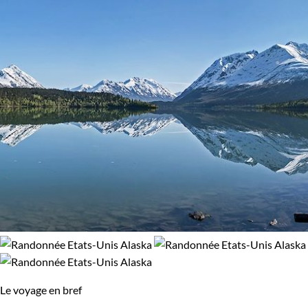
92% de satisfaction
(
13 avis
)
Le voyage en bref