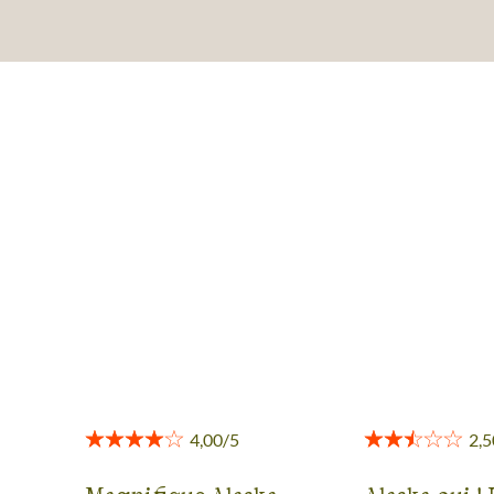
AVIS VOYAGEURS EN ALASKA
Des retours authentiques pour vous aider à choisir en
toute transparence.
Voir tous les avis