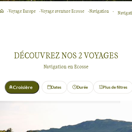
Voyage Europe
Voyage aventure Ecosse
Navigation
Navigat
DÉCOUVREZ NOS
2
VOYAGES
Navigation en Ecosse
Croisière
Dates
Durée
Plus de filtres
Activité
Découverte
Navigation
Navigation
Ecosse