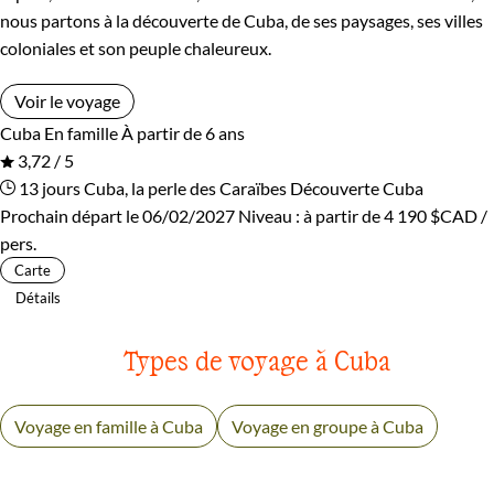
cayos... Votre
voyage en famille à Cuba
sera riche, coloré
nous partons à la découverte de Cuba, de ses paysages, ses villes
émouvant, culturel et dansant.
coloniales et son peuple chaleureux.
Guide de voyage Cuba
Voir le voyage
Cuba
En famille
À partir de 6 ans
3,72 / 5
13 jours
Cuba, la perle des Caraïbes
Découverte Cuba
Prochain départ le 06/02/2027
Niveau :
à partir de
4 190 $CAD
/
pers.
Carte
Détails
Types de voyage à Cuba
Voyage en famille à Cuba
Voyage en groupe à Cuba