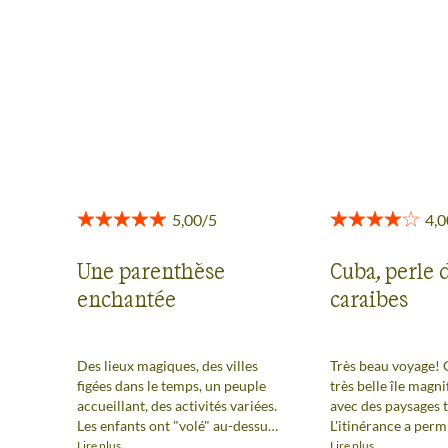
Des retours authentiques pour vous aider à choisir en
toute transparence.
Voir tous les avis
Une parenthèse
Cuba, perle 
enchantée
caraibes
Des lieux magiques, des villes
Très beau voyage! 
figées dans le temps, un peuple
très belle île magni
accueillant, des activités variées.
avec des paysages t
Les enfants ont "volé" au-dessus
L'itinérance a perm
d’un lac, monté une tente, plongé
découvrir une certa
Lire plus
Lire plus