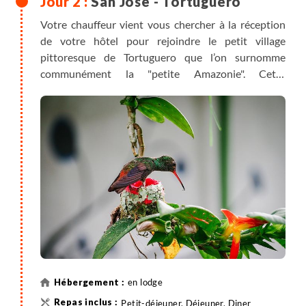
San Jose - Tortuguero
Votre chauffeur vient vous chercher à la réception
de votre hôtel pour rejoindre le petit village
pittoresque de Tortuguero que l’on surnomme
communément la "petite Amazonie". Cette
appellation est due à l’impressionnante végétation
qui borde son réseau de canaux et de lagunes.
Tortuguero, c’est aussi le premier site de ponte de
l’hémisphère Nord pour la tortue verte.
En saison (de juillet à octobre pour la tortue verte),
vous aurez la possibilité d’aller observer ce
phénomène aussi étonnant qu’émouvant.
La dernière partie du trajet se fait en bateau, unique
moyen de rejoindre votre lodge.
Dans l'après-midi, vous visitez le village de
Tortuguero avec votre guide.
en lodge
Petit-déjeuner, Déjeuner, Diner