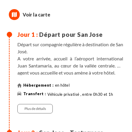
Départ pour San Jose
Départ sur compagnie régulière à destination de San
José.
A votre arrivée, accueil à l’aéroport international
Juan Santamaria, au cœur de la vallée centrale. Un
agent vous accueille et vous amène à votre hôtel.
Un briefing en français vous est réservé afin de voir
en hôtel
les détails logistiques de votre voyage.
Véhicule privatisé , entre 0h30 et 1h
Plus de détails