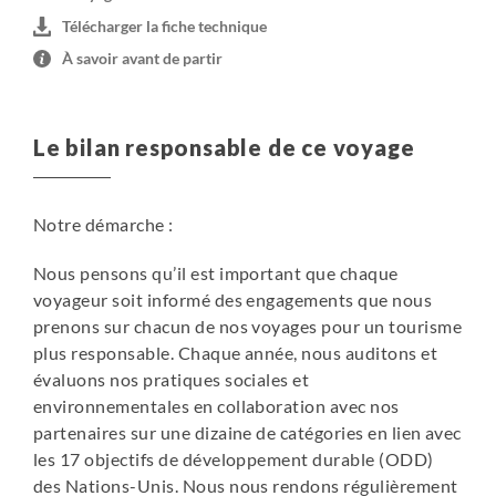
bungalows disséminés sur une grande propriété et au
Télécharger la fiche technique
cœur d’une forêt dense. Au petit déjeuner, vous pourrez
À savoir avant de partir
observer de très nombreux oiseaux ayant élu domicile
dans les arbres environnants.
Le bilan responsable de ce voyage
Tenorio
Petit hôtel familial, situé à quelques minutes à peine de
l’entrée du parc national. Logement rustique avec un
Notre démarche :
accueil très chaleureux. Votre hôtel dispose de sentiers
longeant le parc national et arrivant à une sublime
Nous pensons qu’il est important que chaque
cascade (environ 1h de randonnée).
voyageur soit informé des engagements que nous
prenons sur chacun de nos voyages pour un tourisme
Samara
plus responsable. Chaque année, nous auditons et
Hôtel très convivial situé à Puerto Carrillo et à 400 m de
évaluons nos pratiques sociales et
la plage. Il possède une terrasse bien exposé, un
environnementales en collaboration avec nos
restaurant et une piscine.
partenaires sur une dizaine de catégories en lien avec
les 17 objectifs de développement durable (ODD)
Alajuela
des Nations-Unis. Nous nous rendons régulièrement
Hôtel de 18 chambres, récemment rénové. Il est situé à