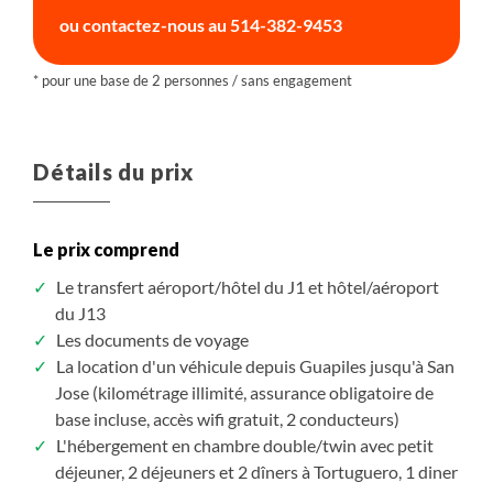
explorer les environs des hébergements !
ou contactez-nous au
514-382-9453
Les impératifs locaux : saisons, fêtes et jours fériés,
ouverture des musées, restaurants ou sites visités,
conditions météorologiques locales… peuvent nous
amener à modifier l'itinéraire sur place.
Détails du prix
Le prix comprend
Le transfert aéroport/hôtel du J1 et hôtel/aéroport
du J13
Les documents de voyage
La location d'un véhicule depuis Guapiles jusqu'à San
Jose (kilométrage illimité, assurance obligatoire de
base incluse, accès wifi gratuit, 2 conducteurs)
L'hébergement en chambre double/twin avec petit
déjeuner, 2 déjeuners et 2 dîners à Tortuguero, 1 diner