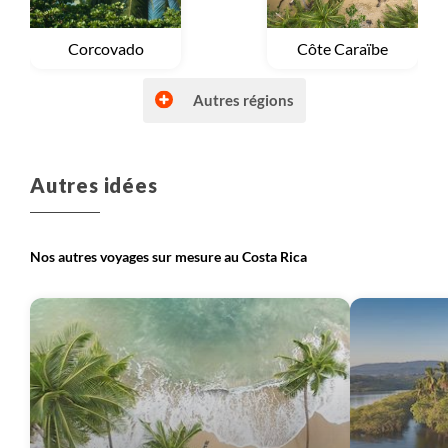
Voyage
Corcovado
Voyage
Côte Caraïbe
Autres régions
Autres idées
Voyage
Côte Pacifique
Voyage
Nord-ouest et les volcans
Nos autres voyages sur mesure au Costa Rica
Voyage
Vallée centrale