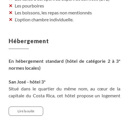
Les pourboires
Les boissons, les repas non mentionnés
L'option chambre individuelle.
Hébergement
En hébergement standard (hôtel de catégorie 2 à 3*
normes locales)
San José - hôtel 3*
Situé dans le quartier du même nom, au cœur de la
capitale du Costa Rica, cet hôtel propose un logement
simple mais confortable. C’est un petit hôtel de 25
chambres avec une architecture coloniale agréable.
Lire la suite
Tortuguero