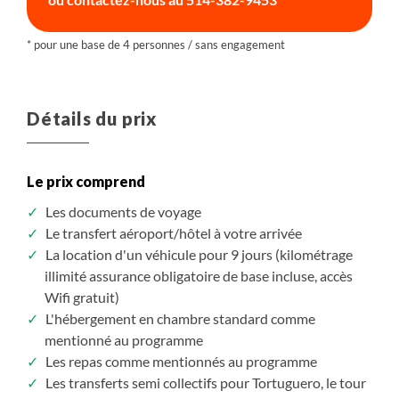
péninsule d'Osa, au nord-est du parc national du
Corcovado. Elle était utilisée par les habitants
précolombiens comme cimetière et lieu sacré. Les
formations rocheuses volcaniques constituent la
base des colonies de corail, composées de cinq
plateformes récifales qui le rendent idéal pour la
Détails du prix
plongée en apnée. Vous pourrez observer de petits
mollusques, des crustacés et un nombre infini de
poissons incroyables tels que des poissons-anges,
Le prix comprend
des poissons clowns, des poissons-perroquets, des
Les documents de voyage
anguilles, des bancs, des requins, des raies mantas et
Le transfert aéroport/hôtel à votre arrivée
des tortues. En surface, l'île est constituée d'eaux
La location d'un véhicule pour 9 jours (kilométrage
transparentes et de plages de sable blanc dont
illimité assurance obligatoire de base incluse, accès
certaines disparaissent à marée haute. Vous pouvez
Wifi gratuit)
parfois nager avec les dauphins et les tortues dans
L'hébergement en chambre standard comme
ce paradis.
mentionné au programme
Les repas comme mentionnés au programme
Les transferts semi collectifs pour Tortuguero, le tour
- Visite guidée du parc national de Corcovado