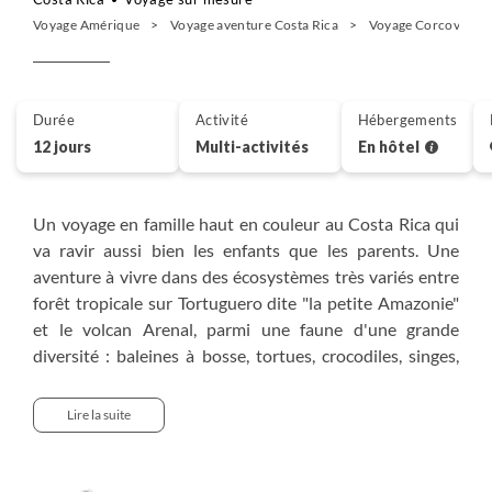
Voyage Amérique
Voyage aventure Costa Rica
Voyage Corcovado
Durée
Activité
Hébergements
12 jours
Multi-activités
En hôtel
Un voyage en famille haut en couleur au Costa Rica qui
va ravir aussi bien les enfants que les parents. Une
aventure à vivre dans des écosystèmes très variés entre
forêt tropicale sur Tortuguero dite "la petite Amazonie"
et le volcan Arenal, parmi une faune d'une grande
diversité : baleines à bosse, tortues, crocodiles, singes,
toucans... Vous profitez d'une alternance d'activités
chaque jour entre navigation, visite de villages,
Lire la suite
randonnées, balade sur des ponts suspendus... Et vous
savourez pleinement votre fin de voyage sur les plages
de sable blanc de la côte pacifique.