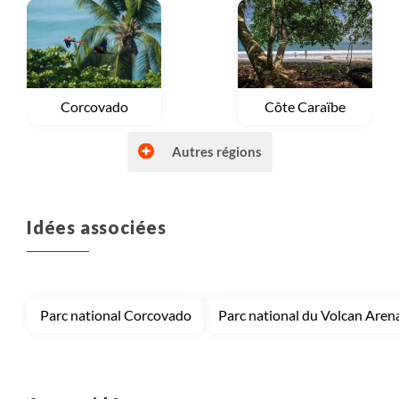
Voyage
Côte Caraïbe
Voyage
Corcovado
Autres régions
Idées associées
Voyage
Côte Pacifique
Voyage
Nord-ouest et les volcans
Parc national Corcovado
Parc national du Volcan Aren
Voyage
Vallée centrale