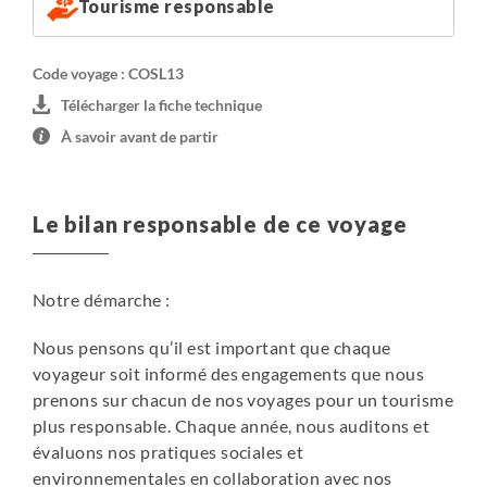
Tourisme responsable
planification prudente et au fait d’avoir laissé la nature
reprendre ses droits, il s’est produit une incroyable
métamorphose. L’auberge a recréé des habitats naturels
Code voyage : COSL13
spécifiques pour attirer les papillons, les oiseaux et les
Télécharger la fiche technique
grenouilles. Profitez du jardin d’une beauté remarquable
À savoir avant de partir
avec des bungalows privés, un pavillon, un musée et des
étangs.
Le bilan responsable de ce voyage
Arenal - Hôtel 3*
Cet hôtel est une véritable porte d’entrée vers la nature
luxuriante. Entouré de jardins tropicaux, il offre une
Notre démarche :
superbe vue sur le volcan Arenal et est situé à proximité
des merveilles de la Fortuna de San Carlos et des sites de
Nous pensons qu’il est important que chaque
canopy.
voyageur soit informé des engagements que nous
Les 65 chambres ont toutes une vue directe sur le volcan
prenons sur chacun de nos voyages pour un tourisme
afin que vous ne manquiez aucun détail depuis votre
plus responsable. Chaque année, nous auditons et
fenêtre ou votre terrasse privée. Piscine sur place.
évaluons nos pratiques sociales et
environnementales en collaboration avec nos
Tarcoles - Hôtel 3*