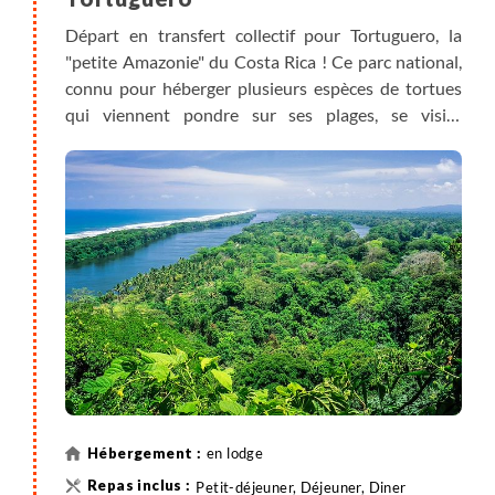
Départ en transfert collectif pour Tortuguero, la
"petite Amazonie" du Costa Rica ! Ce parc national,
connu pour héberger plusieurs espèces de tortues
qui viennent pondre sur ses plages, se visite
essentiellement en bateau sur des canaux qui
s'entremêlent. Petit déjeuner en cours de route.
Arrivée à l'embarcadère et navigation jusqu'à votre
hébergement (1h30 de bateau sur les canaux).
Déjeuner au lodge (inclus) et après-midi libre,
activités en option (à réserver sur place).
en lodge
Petit-déjeuner, Déjeuner, Diner