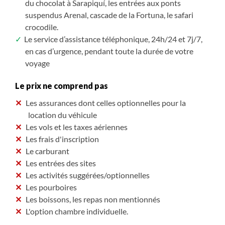
du chocolat à Sarapiquí, les entrées aux ponts
station Sirena (journée, déjeuner inclus)
suspendus Arenal, cascade de la Fortuna, le safari
Départ tôt le matin vers la région du Corcovado.
crocodile.
Arrivée à Sierpe où vous embarquerez en direction
Le service d’assistance téléphonique, 24h/24 et 7j/7,
de la Station Sirena (environ 1h45 de bateau).
en cas d’urgence, pendant toute la durée de votre
Vous effectuerez ensuite une randonnée de
voyage
plusieurs heures au cœur de la forêt primaire,
traversant de petits ruisseaux et découvrant la
Le prix ne comprend pas
faune et la flore de cette région. Il s’agit de l’une des
rares forêts pluviales tropicales vierges restantes
Les assurances dont celles optionnelles pour la
dans le monde ; le parc national de Corcovado
location du véhicule
s'engage auprès du gouvernement du Costa Rica à
Les vols et les taxes aériennes
protéger son environnement majestueux.
Les frais d'inscription
Le carburant
Les entrées des sites
Les activités suggérées/optionnelles
Les pourboires
Les boissons, les repas non mentionnés
L'option chambre individuelle.