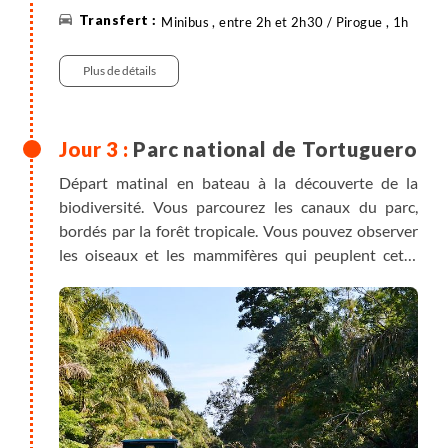
Minibus , entre 2h et 2h30 / Pirogue , 1h
Plus de détails
Parc national de Tortuguero
Départ matinal en bateau à la découverte de la
biodiversité. Vous parcourez les canaux du parc,
bordés par la forêt tropicale. Vous pouvez observer
les oiseaux et les mammifères qui peuplent cette
région (tortues, crocodiles, singes, paresseux,
iguanes, perroquets et aras, toucans et autres
oiseaux). Dans l'après-midi, découverte à pied de
l'exubérante flore de la région depuis les sentiers de
l'hôtel.
Note : possibilité d'observer de nuit la ponte des
tortues (de mars à juillet pour les tortues Baula, de