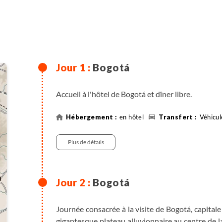
Bogotá
Accueil à l'hôtel de Bogotá et dîner libre.
en hôtel
Véhicul
Plus de détails
Bogotá
Journée consacrée à la visite de Bogotá, capitale
gigantesque plateau alluvionnaire au centre de la c