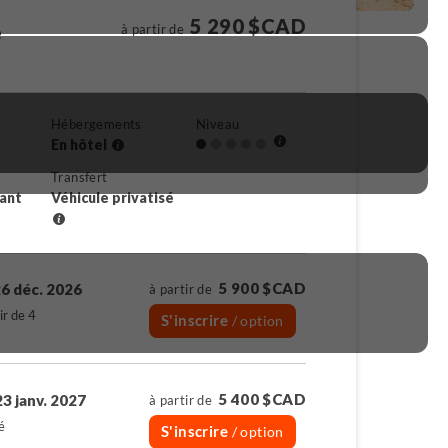
5 290 $CAD
e
à partir de
Hébergements
Niveau
En hôtel
Transfert
rant
Véhicule privatisé
5 900 $CAD
6 déc. 2026
à partir de
ir de 4
S'inscrire
/ option
5 400 $CAD
23 janv. 2027
à partir de
é
S'inscrire
/ option