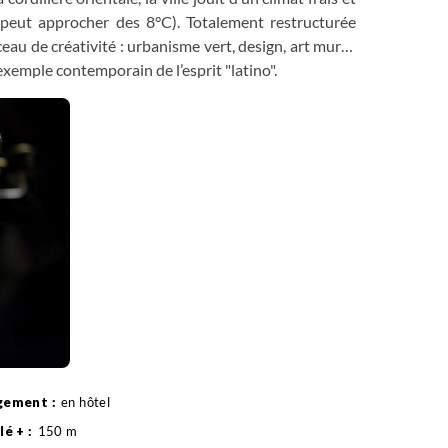
peut approcher des 8°C). Totalement restructurée
au de créativité : urbanisme vert, design, art mural,
exemple contemporain de l’esprit "latino".
rès-midi, découverte à pied du quartier colonial de la
e l'immense place Simon Bolivar et retour à l’hôtel.
difié.
en hôtel
150 m