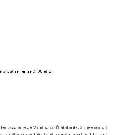
e privatisé , entre 0h30 et 1h
 tentaculaire de 9 millions d’habitants. Située sur un
ordillère orientale, la ville jouit d’un climat frais et