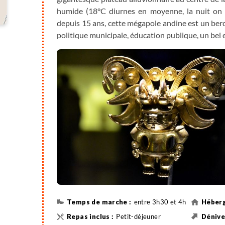
humide (18°C diurnes en moyenne, la nuit on 
depuis 15 ans, cette mégapole andine est un berce
politique municipale, éducation publique, un bel 
Le matin, visite du magnifique musée de l'or. L’ap
Candelaria avec ses belles façades colorées puis d
Note :
l’ordre des étapes de la visite peut être mo
entre 3h30 et 4h
Petit-déjeuner