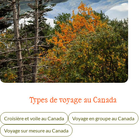
VOYAGE
YUKON
Types de voyage au Canada
Croisière et voile au Canada
Voyage en groupe au Canada
Voyage sur mesure au Canada