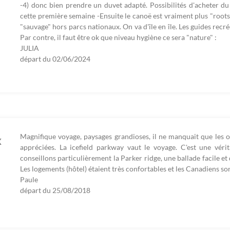
-4) donc bien prendre un duvet adapté. Possibilités d'acheter d
cette première semaine -Ensuite le canoë est vraiment plus "roots",
"sauvage" hors parcs nationaux. On va d'île en île. Les guides recr
Par contre, il faut être ok que niveau hygiène ce sera "nature" :
JULIA
départ du
02/06/2024
Magnifique voyage, paysages grandioses, il ne manquait que les ou
x
appréciées. La icefield parkway vaut le voyage. C'est une véri
conseillons particulièrement la Parker ridge, une ballade facile e
Les logements (hôtel) étaient très confortables et les Canadiens so
Paule
départ du
25/08/2018