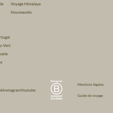
ie
Voyage Himalaya
Nouveautés
tugal
p-Vert
atie
ie
Mentions légales
ok
Instagram
Youtube
Guide de voyage