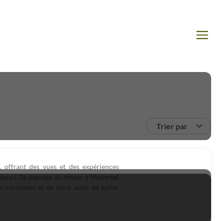
Trier par
, offrant des vues et des expériences
ouleurs. Le passage au retour à Montréal
 continent et de faire aussi de belles