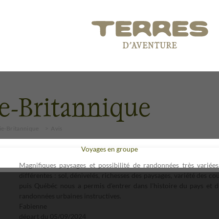
e-Britannique
ie-Britannique
Avis
Voyages en groupe
Magnifiques paysages et possibilité de randonnées très variées
différentes : sol, dénivelés, richesses des paysages, variété des c
puis Québéc nous a permis d'entrer dans l'histoire du pays et du
randonnées urbaines instructives.
Fabienne
départ du
05/09/2024