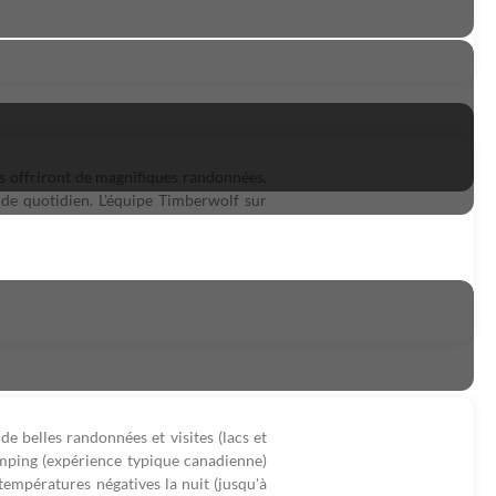
s offriront de magnifiques randonnées,
e quotidien. L'équipe Timberwolf sur
e belles randonnées et visites (lacs et
amping (expérience typique canadienne)
températures négatives la nuit (jusqu'à