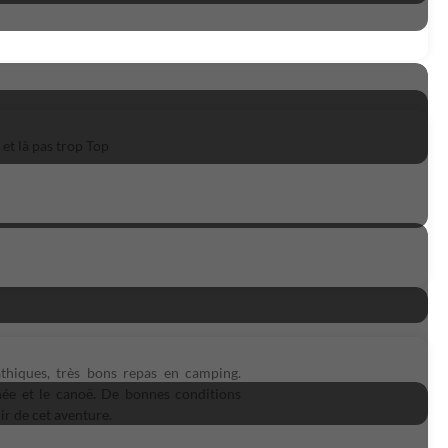
et là pas trop Top
thiques, très bons repas en camping.
née et le canoë. De bonnes conditions
ir de cet aventure.