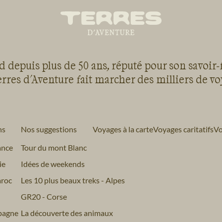
 depuis plus de 50 ans, réputé pour son savoir-
rres d'Aventure fait marcher des milliers de v
ns
Nos suggestions
Voyages à la carte
Voyages caritatifs
Vo
ance
Tour du mont Blanc
ie
Idées de weekends
roc
Les 10 plus beaux treks - Alpes
GR20 - Corse
pagne
La découverte des animaux