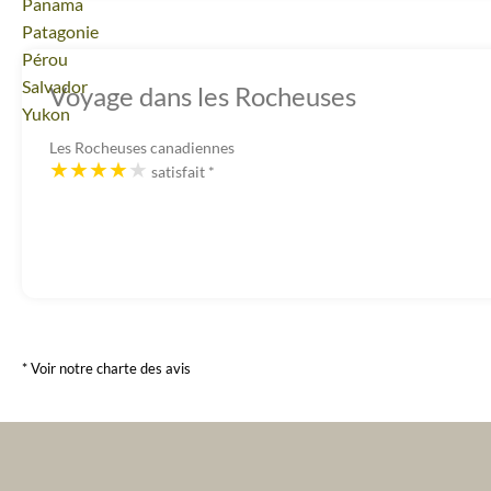
Voyage
Panama
Voyage
Patagonie
Voyage
Pérou
Voyage
Salvador
Voyage dans les Rocheuses
Voyage
Yukon
Les Rocheuses canadiennes
satisfait
*
* Voir notre charte des avis