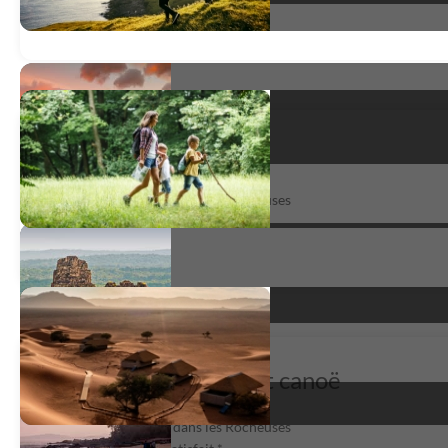
Voyage canada
Randonnée et canoë dans les Rocheuses
satisfait
*
Canada: randonnée et canoë
Randonnée et canoë dans les Rocheuses