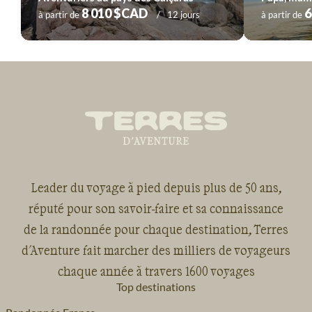
8 010 $CAD
6
à partir de
12 jours
à partir de
Leader du voyage à pied depuis plus de 50 ans,
réputé pour son savoir-faire et sa connaissance
de la randonnée pour chaque destination, Terres
d'Aventure fait marcher des milliers de voyageurs
chaque année à travers 1600 voyages
Top destinations