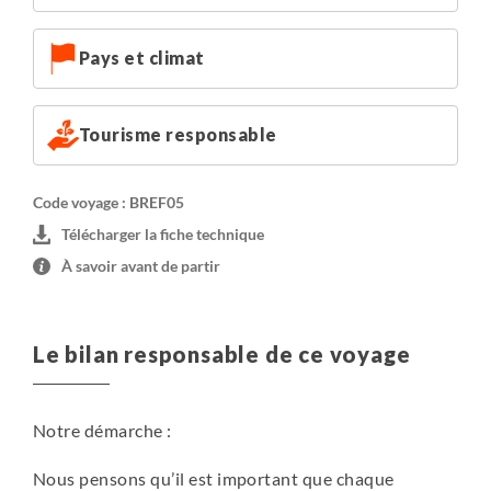
hébergements selon les disponibilités au moment de la
réservation.
Pays et climat
Voici la liste de nos hébergements (ou similaires,
pouvant changer selon la disponibilité au moment de
Tourisme responsable
votre réservation) :
Rio de Janeiro : The Riale Vilamar Copacabana
Paraty : Pousada do Principe
Code voyage : BREF05
Manaus : Hôtel Saint Paul
Télécharger la fiche technique
Amazonie : Tariri Amazone Lodge / Pousada Rodrigo
À savoir avant de partir
Le bilan responsable de ce voyage
Notre démarche :
Nous pensons qu’il est important que chaque