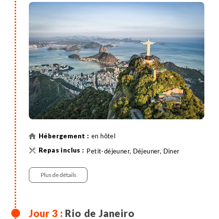
quartiers résidentiels les plus bourgeois de Rio à
l’époque où la ville était la capitale du Brésil et
accueillait en son centre (en contrebas de la colline
où nous nous trouvons) tous les organes du pouvoir.
Encerclé par l’agglomération, le quartier a perdu son
caractère exclusif, et la zone riche s’est déplacée au
sud-ouest de la ville, à Barra da Tijuca.
Santa Teresa accueille aujourd’hui une population
hétéroclite et constitue le quartier bohème du Rio
moderne. Nous nous baladons à pied dans le
quartier pour nous imprégner de son ambiance. Le
en hôtel
long de ses ruelles étroites et sinueuses, nous
Petit-déjeuner, Déjeuner, Diner
pouvons admirer les flamboyantes maisons du XIXe
siècle et comprendre un peu l’âme d’un Rio d’une
Plus de détails
autre époque. En descendant vers le quartier de
Lapa, nous découvrons l'Escadaria do Convento da
Santa Teresa (l'escalier coloré), décoré par des
milliers de faïences par Jorge Selarón, artiste chilien
Rio de Janeiro