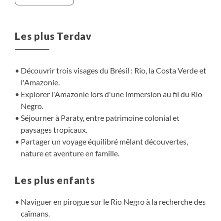
Verde. Puis, changement de décor : les rivières du Rio
Negro nous ouvrent les portes de la forêt amazonienne.
Balades en pirogue, observations de la faune, rencontres
Les plus Terdav
avec les habitants et baignades ponctuent cette
expérience au plus près de la nature.
Découvrir trois visages du Brésil : Rio, la Costa Verde et
l'Amazonie.
Explorer l'Amazonie lors d'une immersion au fil du Rio
Negro.
Séjourner à Paraty, entre patrimoine colonial et
paysages tropicaux.
Partager un voyage équilibré mêlant découvertes,
nature et aventure en famille.
Les plus enfants
Naviguer en pirogue sur le Rio Negro à la recherche des
caïmans.