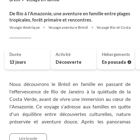
De Rio à l'Amazonie, une aventure en famille entre plages
tropicales, forêt primaire et rencontres.
Voyage Amérique
Voyage aventure Brésil
Voyage Rio et Costa Verd
Durée
Activité
Hébergements
13 jours
Découverte
En pousada
Nous découvrons le Brésil en famille en passant de
l'effervescence de Rio de Janeiro à la quiétude de la
Costa Verde, avant de vivre une immersion au cœur de
l'Amazonie. Ce voyage s'adresse aux familles en quête
d'un équilibre entre découvertes culturelles, nature
préservée et aventure douce. Après les panoramas
emblématiques de Rio, nous rejoignons Paraty, sa vieille
ville classée et les îles tropicales qui bordent la Costa
Lire la suite