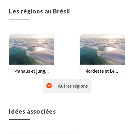
Les régions au Brésil
Voyage
Manaus et jungle Amazonienne
Voyage
Nordeste et Lençois Maranhense
Autres régions
Idées associées
Voyage
Rio et Costa Verde