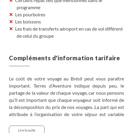
Certains repas tels que mentionnés dans le
programme
Les pourboires
Les boissons
Les frais de transferts aéroport en cas de vol différent
de celui du groupe
Compléments d'information tarifaire
Le coût de votre voyage au Brésil peut vous paraître
important. Terres d’Aventure indique depuis peu, le
partage de la valeur de chaque voyage, car nous pensons
qu’il est important que chaque voyageur soit informé de
la décomposition du prix de nos voyages. La part qui est
attribuée à l’organisation de votre séjour est variable
d’une destination à l’autre. Elle varie notamment du fait
du coût de la vie, du choix de la compagnie aérienne
Lire la suite