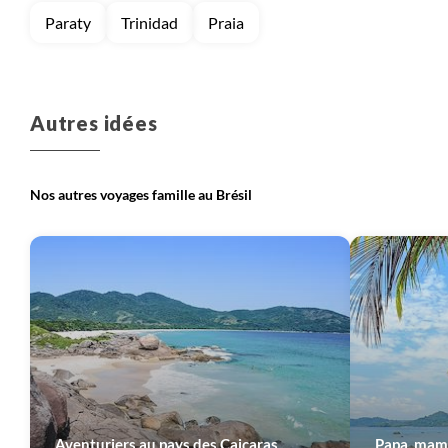
Paraty
Trinidad
Praia
Autres idées
Nos autres voyages famille au Brésil
Aventuriers au pays des Caiçaras
Papa, mam