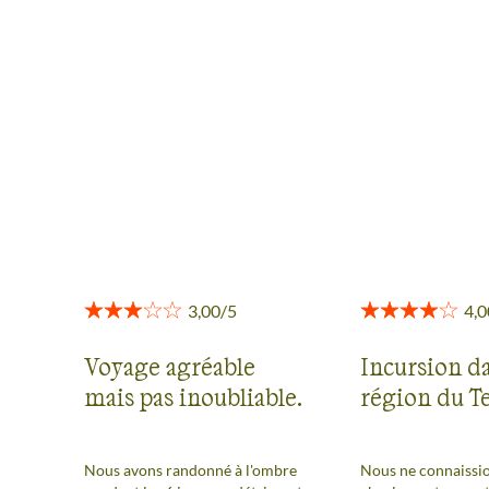
AVIS VOYAGEURS EN SUISSE
Des retours authentiques pour vous aider à choisir en
toute transparence.
Voir tous les avis
Voyage agréable
Incursion da
mais pas inoubliable.
région du T
Nous avons randonné à l'ombre
Nous ne connaissi