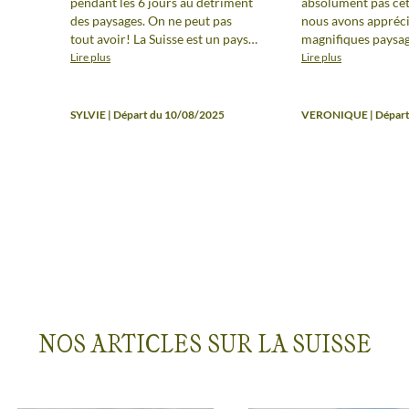
pendant les 6 jours au détriment
absolument pas cet
des paysages. On ne peut pas
nous avons appréci
tout avoir! La Suisse est un pays
magnifiques paysag
excessivement cher, il vaut mieux
variés. Les héberg
Lire plus
Lire plus
faire les lacs italiens en Italie!
top et c'était amus
Seulement deux possibilités de
déplacer en train, 
baignade dans le lac Lugano sur
et en bateau lors d
SYLVIE | Départ du 10/08/2025
VERONIQUE | Départ
la durée du séjour. Les
randonnées.
hébergements sont corrects dans
l'ensemble mais pas
exceptionnels.
NOS ARTICLES SUR LA SUISSE