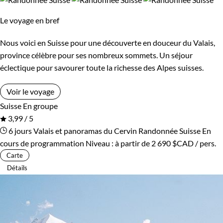
environ) et les plus beaux sommets (mont Blanc de Cheillon,
Refuge, gîte, dortoir
Standard
Le voyage en bref
Pigne d’Arrola, Weisshorn...)
Supérieur
Nous voici en Suisse pour une découverte en douceur du Valais,
Guide de voyage Suisse
province célèbre pour ses nombreux sommets. Un séjour
éclectique pour savourer toute la richesse des Alpes suisses.
Voir le voyage
Suisse
En groupe
3,99 / 5
6 jours
Valais et panoramas du Cervin
Randonnée Suisse
En
cours de programmation
Niveau :
à partir de
2 690 $CAD
/ pers.
Carte
Détails