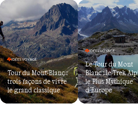
IDÉES VOYAGE
IDÉES VOYAGE
Le Tour du Mont
Tour du Mont-Blanc :
Blanc : le Trek Alp
trois façons de vivre
le Plus Mythique
le grand classique
d'Europe