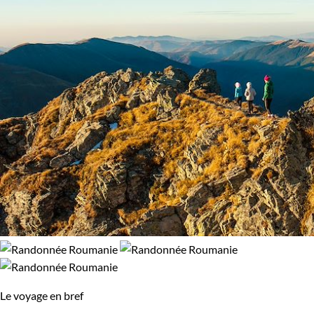
forteresses imprenables et ses paysages à couper le souffle.
99% de satisfaction
(
111 avis
)
N'hésitez pas à embrasser la chaleureuse culture locale lors
de votre exploration. Roulez sur le chemin des croyances
anciennes d'une nation qui a habillement tissé des siècles
d'invasions, de règles et de changement, toujours ancrée
dans une fierté indéfectible. Alors, êtes-vous prêt à prendre
part à l'aventure roumaine?
Guide de voyage Roumanie
Le voyage en bref