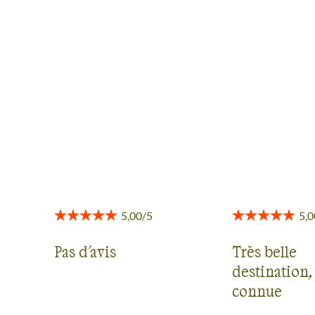
AVIS VOYAGEURS EN
ROUMANIE
Des retours authentiques pour vous aider à choisir en
toute transparence.
Voir tous les avis
Pas d'avis
Très belle
destination,
connue