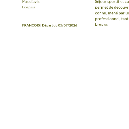
Pas d'avis
Séjour sportif et cu
permet de découvri
Lire plus
connu, mené par un
professionnel, tant
l'accompagnement
Lire plus
FRANCOIS | Départ du 05/07/2026
que dans les explic
historiques ou géo
Noroc Ioan!
Laurence | Départ du
NOS ARTICLES SUR LA ROUMANIE