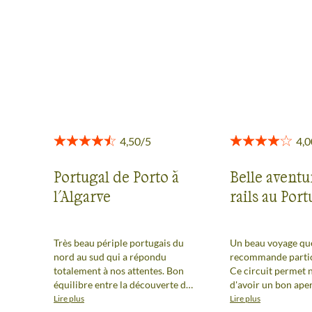
Des retours authentiques pour vous aider à choisir en
toute transparence.
Voir tous les avis
Portugal de Porto à
Belle aventu
l'Algarve
rails au Port
Très beau périple portugais du
Un beau voyage que
nord au sud qui a répondu
recommande partic
totalement à nos attentes. Bon
Ce circuit permet
équilibre entre la découverte des
d'avoir un bon ape
villes et les randos dans les sites
dans sa globalité (c
Lire plus
Lire plus