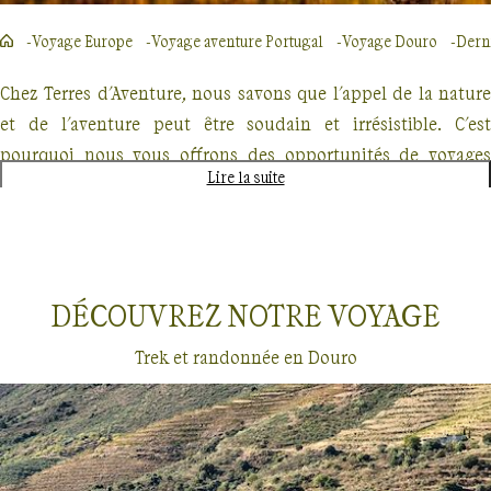
Voyage Europe
Voyage aventure Portugal
Voyage Douro
Dern
Chez Terres d'Aventure, nous savons que l'appel de la nature
et de l'aventure peut être soudain et irrésistible. C'est
pourquoi nous vous offrons des opportunités de voyages
Lire la suite
d'aventure en dernières minutes, parfaits pour les
explorateurs spontanés. Que vous rêviez de traverser des
paysages majestueux, de vous immerger dans la beauté
sauvage ou de relever des défis physiques stimulants, nous
DÉCOUVREZ NOTRE
VOYAGE
avons le voyage qu'il vous faut.
Trek et randonnée en Douro
Nos offres de dernières minutes comprennent des treks
inoubliables, des randonnées dans des lieux emblématiques
et des croisières exploratoires. Imaginez-vous parcourant les
sentiers escarpés du GR20 en Corse, ou naviguant parmi les
Dernières minutes
Douro