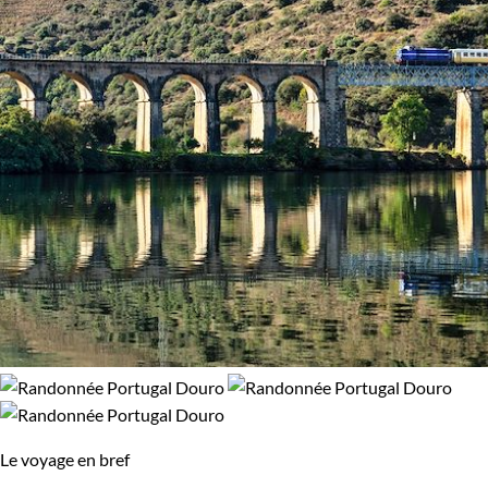
glaciers du Spitzberg. Peut-être préférez-vous une expérience
97% de satisfaction
(
33 avis
)
plus puissante, comme gravir les pentes du Kilimandjaro ou
simplement explorer les volcans d'Auvergne.
Chaque voyage est soigneusement organisé pour vous offrir
une expérience authentique et enrichissante. Profitez-en
pour découvrir des destinations spectaculaires et vivre des
moments uniques.
Le voyage en bref