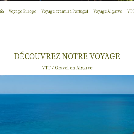
Voyage Europe
Voyage aventure Portugal
Voyage Algarve
VTT
DÉCOUVREZ NOTRE
VOYAGE
VTT / Gravel en Algarve
VTT / Gravel
Algarve