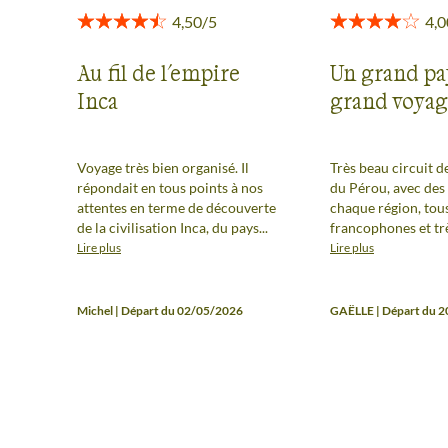
Au fil de l'empire
Un grand pa
Inca
grand voya
Voyage très bien organisé. Il
Très beau circuit 
répondait en tous points à nos
du Pérou, avec des
attentes en terme de découverte
chaque région, tou
de la civilisation Inca, du pays...
francophones et tr
compétents, de bel
Lire plus
Lire plus
au Macchu Picchu e
Titicaca. Il faut absolument
terminer par la vis
Michel | Départ du 02/05/2026
GAËLLE | Départ du 
Larco à Lima qui m
final sur ce beau sé
voyage est très den
vaut la peine. Pour
Nasca, le vol est tr
attention aux pers
mal des transports