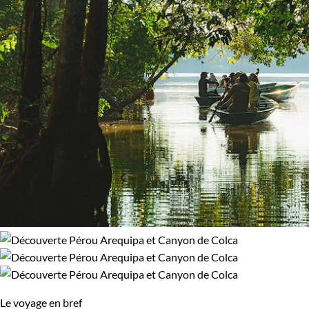
100% de satisfaction
(
36 avis
)
Âge des enfants
Les 6/9 ans
Les 14/16 ans
Environnement
Forêts, collines, rivières et lacs
Patrimoine et Nature
Le voyage en bref