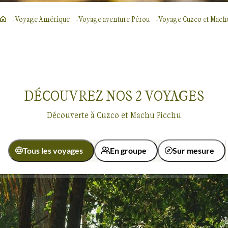
Voyage Amérique
Voyage aventure Pérou
Voyage Cuzco et Mach
DÉCOUVREZ NOS
2
VOYAGES
Découverte à Cuzco et Machu Picchu
Tous les voyages
En groupe
Sur mesure
Activité
Découverte
Observation animalière
Découverte
Cuzco et Machu Picchu