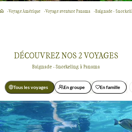
Voyage Amérique
Voyage aventure Panama
Baignade - Snorkel
DÉCOUVREZ NOS
2
VOYAGES
Baignade - Snorkeling à Panama
Tous les voyages
En groupe
En famille
Activité
Baignade - Snorkeling
Découverte
Baignade - Snorkeling
Panama