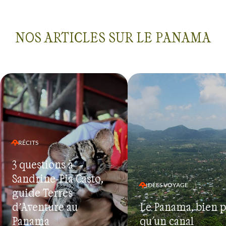
NOS ARTICLES SUR LE PANAMA
RÉCITS
3 questions à
Sandrine-Pia Casto,
IDÉES VOYAGE
guide Terres
d’Aventure au
Le Panama, bien p
Panama
qu'un canal