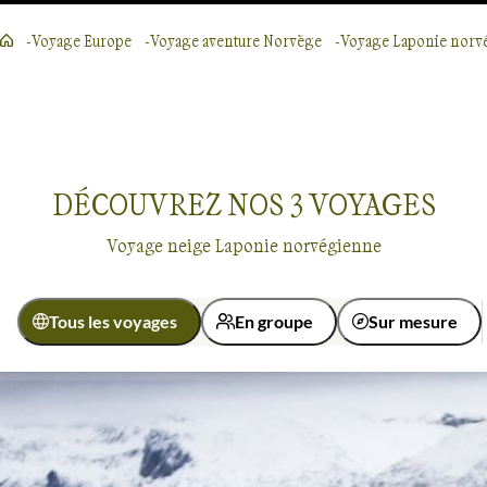
Voyage Europe
Voyage aventure Norvège
Voyage Laponie norv
DÉCOUVREZ NOS
3
VOYAGES
Voyage neige Laponie norvégienne
Tous les voyages
En groupe
Sur mesure
Activité
Aurores boréales
Multi-activités
Neige
Laponie norvégienne