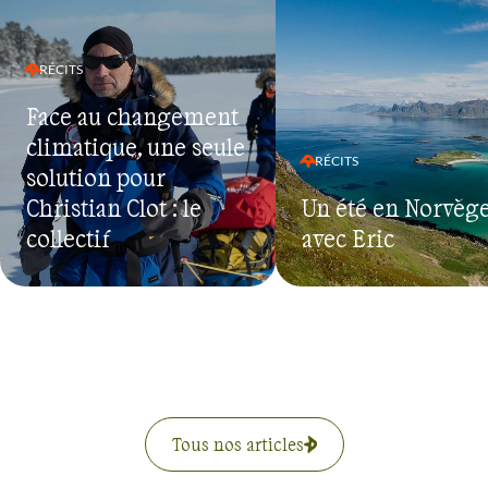
RÉCITS
Face au changement
climatique, une seule
RÉCITS
solution pour
Christian Clot : le
Un été en Norvèg
collectif
avec Eric
Tous nos articles