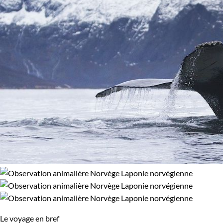
Observation animalière
Photographie
Âge des enfants
Les 6/9 ans
Les 10/13 ans
Confort
Standard
Supérieur
Haut de gamme
Environnement
Montagne
Neige
Le voyage en bref