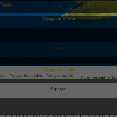
Voyage
Italie
Voyages en liberté
Voyage
Portugal
Voyages en famille
vège
Voyage Iles Lofoten
Voyages famille
Voyage en famille Ile
Voyage
Espagne