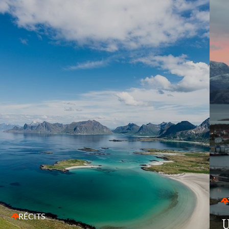
RÉCITS
U