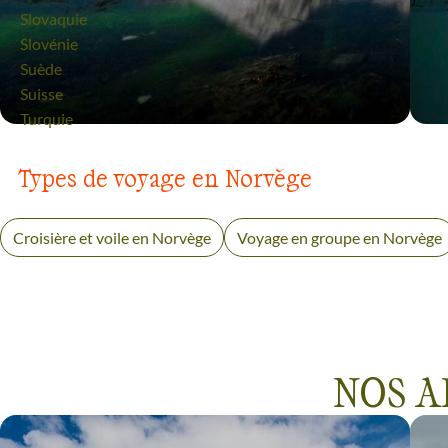
Voyage
Slovaquie
Voyage
Slovénie
Voyage
Suède
Voyage
Suisse
Voyage
Turquie
VOYAGE
CAP NORD
Types de voyage en Norvège
Croisière et voile en Norvège
Voyage en groupe en Norvège
NOS A