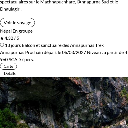
spectaculaires sur le Machhapuchhare, l’Annapurna Sud et le
Dhaulagiri.
Voir le voyage
Népal
En groupe
4,32 / 5
13 jours
Balcon et sanctuaire des Annapurnas
Trek
Annapurnas
Prochain départ le 06/03/2027
Niveau :
à partir de
4
960 $CAD
/ pers.
Carte
Détails