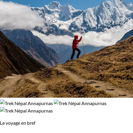
Trek
99% de satisfaction
(
443 avis
)
Régions
Annapurnas
Everest
Langtang
Confort
Refuge, gîte, dortoir
Standard
Environnement
Le voyage en bref
Forêts, collines, rivières et lacs
Montagne