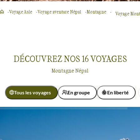
Voyage Asie
Voyage aventure Népal
Montagne
Voyage Mont
DÉCOUVREZ NOS
16
VOYAGES
Montagne Népal
Tous les voyages
En groupe
En liberté
Activité
Découverte
Randonnée
Voyages dans la montagne
Népal