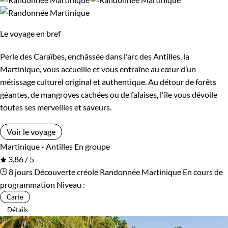
élégantes maisons de planteurs cachées au milieu d'une mer
Semi-itinérant
En étoile
de bananiers et de cannes à sucre : en visitant la célèbre
Le voyage en bref
habitation Clément, vous apprendrez beaucoup sur les
Perle des Caraïbes, enchâssée dans l'arc des Antilles, la
secrets de la fabrication du rhum. Appréciez donc sans
Martinique, vous accueille et vous entraîne au cœur d’un
modération cette terre des Caraïbes, à laquelle les couleurs
métissage culturel original et authentique. Au détour de forêts
lumineuses et la généreuse végétation ont valu le doux
géantes, de mangroves cachées ou de falaises, l'île vous dévoile
surnom d' « île aux fleurs ».
toutes ses merveilles et saveurs.
Voir le voyage
Martinique - Antilles
En groupe
Bon à savoir sur les formalités :
3,86 / 5
8 jours
Découverte créole
Randonnée Martinique
En cours de
Vous pouvez
voyager en Martinique sans passeport
.
programmation
Niveau :
Guide de voyage Martinique
Carte
Détails