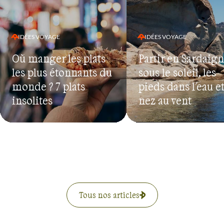
IDÉES VOYAGE
IDÉES VOYAGE
Où manger les plats
Partir en Sardaign
les plus étonnants du
sous le soleil, les
monde ? 7 plats
pieds dans l'eau et
insolites
nez au vent
Tous nos articles