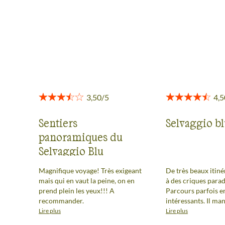
toute transparence.
Voir tous les avis
Sentiers
Selvaggio b
panoramiques du
Selvaggio Blu
Magnifique voyage! Très exigeant
De très beaux itin
mais qui en vaut la peine, on en
à des criques parad
prend plein les yeux!!! A
Parcours parfois e
recommander.
intéressants. Il manquerait peut-
être une incursion 
Lire plus
Lire plus
montagneux de l'île