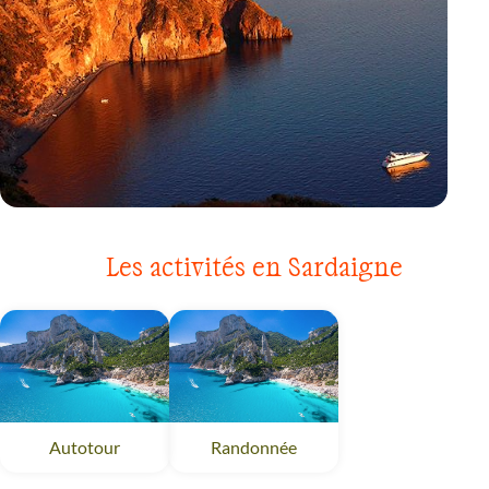
VOYAGE
SICILE ET ÎLES EOLIENNES
Les activités en Sardaigne
Autotour
Sardaigne
Randonnée
Sardaigne