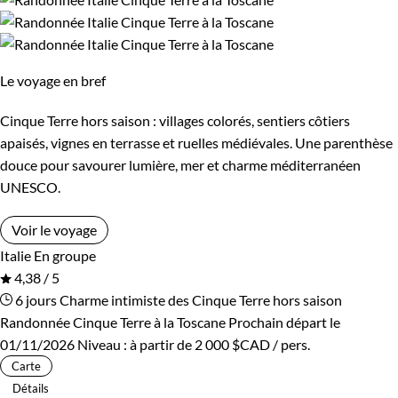
l'accueil chaleureux
de ses habitants.
À vélo
, découvrez ses
Environnement
paysages parsemés d'
oliviers
et de
cyprès
avec comme son e
lumière le
chant des cigales
et les
doux rayons du soleil
Bord de mer et îles
Patrimoine et Nature
Le voyage en bref
Explorez ses villes,
berceaux de la Renaissance
:
San
Gimignano
, inscrite au patrimoine mondial de
Cinque Terre hors saison : villages colorés, sentiers côtiers
l'UNESCO, et
Vinci
, la ville natale du génie Leonardo,
Pise
e
apaisés, vignes en terrasse et ruelles médiévales. Une parenthèse
sa célèbre tour penchée, et les immanquables villes
douce pour savourer lumière, mer et charme méditerranéen
UNESCO.
de
Sienne
et de
Florence
le long de la « route des vins ».
Voir le voyage
Italie
En groupe
Au printemps
, les Cinque Terre sont une destination parfaite
4,38 / 5
pour les amoureux de la nature et de la randonnée. Les
6 jours
Charme intimiste des Cinque Terre hors saison
Randonnée Cinque Terre à la Toscane
Prochain départ le
sentiers qui relient les cinq villages médiévaux (Vernazza,
01/11/2026
Niveau :
à partir de
2 000 $CAD
/ pers.
Corniglia, Monterosso, Riomaggiore et Manarola) serpentent à
Carte
travers les vignes, les oliviers et les paysages sculptés par les
Détails
pierres sèches. Vous pourrez apprécier les fleurs sauvages et