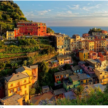
les arbres en fleurs qui ajoutent de la couleur à la région. Les
randonnées sont ponctuées de baignades dans les eaux
cristallines et de repas savoureux à base de focaccia, d'huile
d'olive, de pesto et de sciacchetra, le meilleur vin de la
Ligurie.
En été
, les Cinque Terre offrent des plages pittoresques pou
se détendre et profiter du soleil. Les petits ports de pêche,
comme celui de Manarola, sont également idéals pour se
baigner et explorer les fonds marins. Les soirées d'été dans
les villages sont animées par des festivals locaux et des
dégustations de vin et de cuisine locale.
L'automne
est le moment idéal pour visiter les Cinque Terre si
vous souhaitez éviter la foule tout en profitant du paysage et
des couleurs chaudes de la saison. La région de la Ligurie est