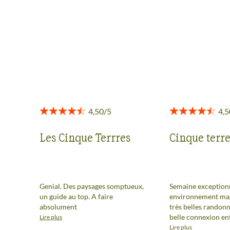
Des retours authentiques pour vous aider à choisir en
toute transparence.
Voir tous les avis
Les Cinque Terrres
Cinque terr
Genial. Des paysages somptueux,
Semaine exception
un guide au top. A faire
environnement mag
absolument
très belles randonn
belle connexion ent
Lire plus
participants. Notr
Lire plus