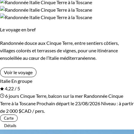
également réputée pour sa production d'huile d'olive, et
l'automne est le moment de la récolte des olives. Vous
pourrez participer à des dégustations d'huile d'olive et visiter
les moulins à huile locaux.
Le voyage en bref
En hiver
, les Cinque Terre offrent une atmosphère paisible e
Randonnée douce aux Cinque Terre, entre sentiers côtiers,
villages colorés et terrasses de vignes, pour une itinérance
romantique, avec des villages moins fréquentés et des
ensoleillée au cœur de l’Italie méditerranéenne.
paysages majestueux. Les températures douces permettent
de continuer à randonner entre les villages, et les restaurants
Voir le voyage
locaux proposent des plats réconfortants pour vous
Italie
En groupe
réchauffer après une journée à l'extérieur.
4,22 / 5
6 jours
Cinque Terre, balcon sur la mer
Randonnée Cinque
Les lieux incontournables dans les Cinque Terre comprend :
Terre à la Toscane
Prochain départ le 23/08/2026
Niveau :
à partir
de
2 000 $CAD
/ pers.
- Riomaggiore : Ce village pittoresque est caractérisé
Carte
par ses maisons colorées et son absence de voitures.
Détails
- Manarola : Un charmant village de pêcheurs avec un