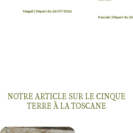
Donato, était excel
maître dans l’art d
Magali | Départ du 26/07/2026
l’organisation et de
Pascale | Départ du 
bienveillance, une
remarquable de la 
français, et très s
refaire sans aucune
NOTRE ARTICLE SUR LE CINQUE
TERRE À LA TOSCANE