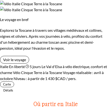
paysages époustouflants et une riche biodiversité à
explorer.
Le voyage en bref
En dehors des Cinque Terre, la région voisine de la Toscane
offre également de nombreuses attractions à découvrir. Vous
Explorez la Toscane à travers ses villages médiévaux et collines,
pourrez explorer les villes d'art telles que San Gimignano,
vignes et oliviers. Après vos journées à vélo, profitez du confort
Vinci, Pise, Sienne et Florence, toutes inscrites au patrimoine
d'un hébergement au charme toscan avec piscine et demi-
mondial de l'UNESCO. La gastronomie toscane, les vins
pension, idéal pour l'évasion et le repos.
locaux et l'hospitalité chaleureuse des habitants sont
Voir le voyage
également des raisons de visiter cette région magnifique.
Italie
En liberté
5 jours
Le Val d'Elsa à vélo électrique, confort et
charme
Vélo Cinque Terre à la Toscane
Voyage réalisable : avril à
En parcourant la "route des vins" en Toscane, vous pourrez
octobre
Niveau :
à partir de
1 430 $CAD
/ pers.
déguster les vins célèbres de la région et admirer les paysages
Carte
parsemés d'oliviers et de cyprès. À vélo, vous pourrez profiter
Détails
des chants des cigales et des doux rayons du soleil tout en
découvrant les trésors cachés de la campagne toscane.
Où partir en Italie