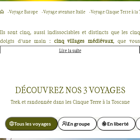
Voyage Europe
Voyage aventure Italie
Voyage Cinque Terre à la
Ils sont cinq, aussi indissociables et distincts que les cinq
doigts d’une main :
cinq villages médiévaux
, que vous
découvrirez
lors d'une randonnée dans les Cinque Terre, en
Lire la suite
Ligurie
, l’une de plus belles provinces d’Italie. Un tout petit
coin du pays qui inspire les imaginaires les plus vastes.
Vernazza, Corniglia, Monterrosso, Riomaggiore, Manarola
.
DÉCOUVREZ NOS
3
VOYAGES
Nichés à flanc de colline, rattachés par de petits sentiers
muletiers et des escaliers à travers les vignes et les oliviers
Trek et randonnée dans les Cinque Terre à la Toscane
qui façonnent les paysages cultivés, bordés par 1500 km de
pierres sèches, ces villages sont d’une beauté unique…
Tous les voyages
En groupe
En liberté
Un patrimoine désormais protégé par l’Unesco, à travers
Voyages
Cinque Terre à la Toscane