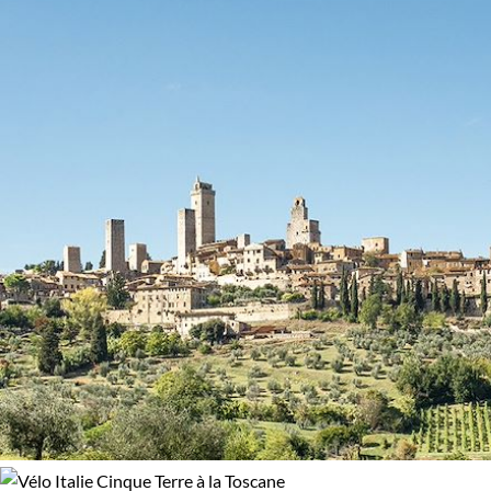
petit port et la célèbre Via dell'Amore.
- Corniglia : Ce village perché offre une vue imprenable
et un défi pour les randonneurs avec la "lardarina" et
ses 382 marches.
- Vernazza : Un village aux rues étroites et sinueuses,
avec une plage et un château.
- Monterosso : La plus grande des Cinque Terre, avec des
plages et une vie nocturne animée.
- Sentier côtier : Un sentier panoramique reliant les cinq
villages, offrant des vues à couper le souffle.
- Sentier de l'olivier : Un sentier de randonnée alternatif
traversant les oliveraies et les vignobles.
- Les vignobles : Visitez les producteurs locaux pour
déguster le vin de la région, notamment le sciacchetra.
- Parco Nazionale delle Cinque Terre : Ce parc national
protégé par l'UNESCO offre des randonnées, des