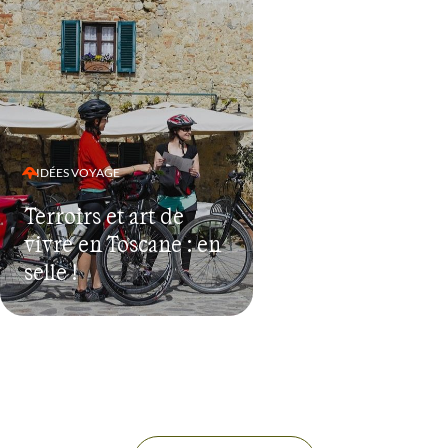
IDÉES VOYAGE
Terroirs et art de
vivre en Toscane : en
selle !