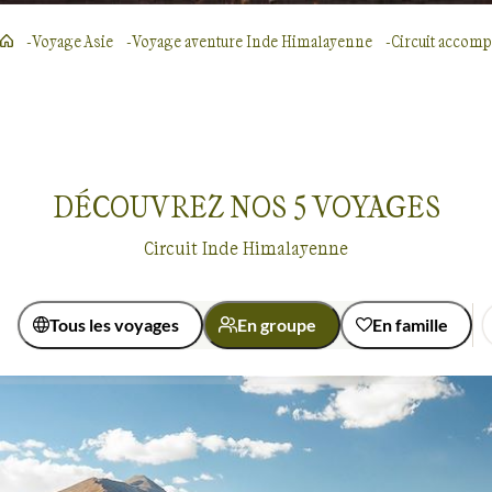
Voyage Asie
Voyage aventure Inde Himalayenne
Circuit accom
DÉCOUVREZ NOS
5
VOYAGES
Circuit Inde Himalayenne
Tous les voyages
En groupe
En famille
Activité
Découverte
Randonnée avec mulet
Voyages en groupe
Inde Himalayenne