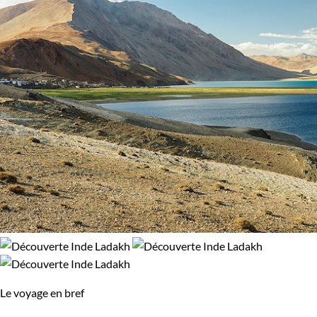
Trek
Confort
Bivouac, sous tente
Standard
Le voyage en bref