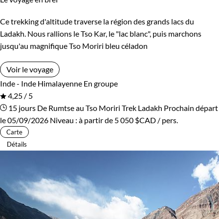
Ce trekking d'altitude traverse la région des grands lacs du
Ladakh. Nous rallions le Tso Kar, le "lac blanc", puis marchons
jusqu'au magnifique Tso Moriri bleu céladon
Voir le voyage
Inde - Inde Himalayenne
En groupe
4,25 / 5
15 jours
De Rumtse au Tso Moriri
Trek Ladakh
Prochain départ
le 05/09/2026
Niveau :
à partir de
5 050 $CAD
/ pers.
Carte
Détails