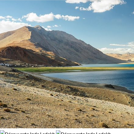
Activité
Découverte
Randonnée avec mulet
Trek
Confort
Bivouac, sous tente
Standard