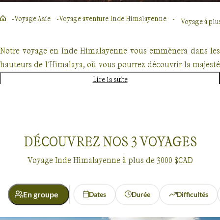
Voyage Asie
Voyage aventure Inde Himalayenne
Voyage à plu
Notre voyage en Inde Himalayenne vous emmènera dans les
hauteurs de l'Himalaya, où vous pourrez découvrir la majesté
des montagnes et la beauté des paysages. Nous vous
Lire la suite
proposons des randonnées et des treks pour vous permettre
de vous immerger pleinement dans la nature. Vous pourrez
également découvrir la culture locale en visitant les villages
de montagne et en rencontrant les habitants.
DÉCOUVREZ NOS
3
VOYAGES
Voyage Inde Himalayenne à plus de 3000 $CAD
Guide de voyage Inde Himalayenne
En groupe
Dates
Durée
Difficultés
Voyages Inde Himalayenne
À plus de 3000 $CAD