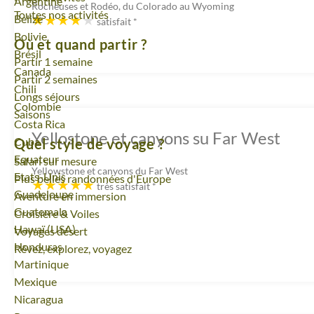
Voyage
Argentine
Rocheuses et Rodéo, du Colorado au Wyoming
Toutes nos activités
Voyage
Belize
satisfait
*
Voyage
Bolivie
Où et quand partir ?
Voyage
Brésil
Partir 1 semaine
Voyage
Canada
Partir 2 semaines
Voyage
Chili
Longs séjours
Voyage
Colombie
Saisons
Voyage
Costa Rica
Yellostone et canyons su Far West
Voyage
Cuba
Quel style de voyage ?
Voyage
Equateur
Safari sur mesure
Yellowstone et canyons du Far West
Voyage
Etats-Unis
Plus belles randonnées d'Europe
très satisfait
*
Voyage
Guadeloupe
Aventure en immersion
Voyage
Guatemala
Croisière & Voiles
Voyage
Hawaï (USA)
Voyages désert
Voyage
Honduras
Rêvez, explorez, voyagez
Voyage
Martinique
Voyage
Mexique
Voyage
Nicaragua