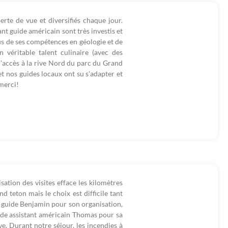
rte de vue et diversifiés chaque jour.
t guide américain sont très investis et
us de ses compétences en géologie et de
 véritable talent culinaire (avec des
 l'accès à la rive Nord du parc du Grand
t nos guides locaux ont su s'adapter et
merci!
sation des visites efface les kilomètres
teton mais le choix est difficile tant
e guide Benjamin pour son organisation,
ide assistant américain Thomas pour sa
ve. Durant notre séjour, les incendies à