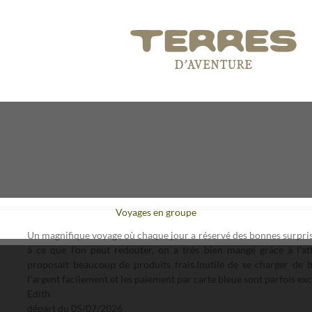
Voyages en groupe
Un magnifique voyage où chaque jour a réservé des bonnes surpris
à ce que l'on peut redouter, on a très bien mangé grâce à l'at
proposait beaucoup de produits frais.Inutile de se charger de 
l'argent facilement et les paiement par carte bleue sont parfois exc
Edith
départ du
05/07/2026