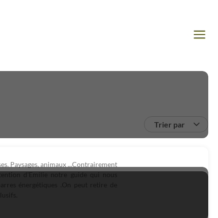
Trier par
es. Paysages, animaux ...Contrairement
tention d'Emilie notre guide qui nous
barres énergétiques .On peut retire de
lusifs.