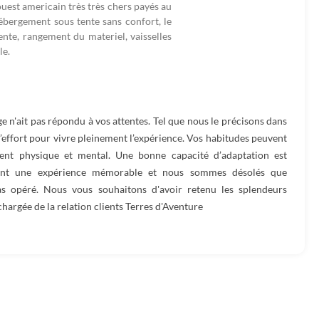
ouest americain très très chers payés au
ébergement sous tente sans confort, le
ente, rangement du materiel, vaisselles
le.
n'ait pas répondu à vos attentes. Tel que nous le précisons dans
effort pour vivre pleinement l’expérience. Vos habitudes peuvent
ement physique et mental. Une bonne capacité d’adaptation est
chent une expérience mémorable et nous sommes désolés que
s opéré. Nous vous souhaitons d'avoir retenu les splendeurs
chargée de la relation clients Terres d'Aventure