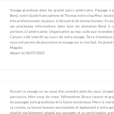
Voyage grandiose dans les grands parcs américains. Paysage à pe
Benji, notre Guide francophone et Thomas notre chauffeur /assistan
très professionnels, toujours à l'écoute et de bonne humeur. En pl
ses précieuses informations dans tous les domaines Benji à un
portions à l'américaine). Organisation au top, suite aux incendies
Canyon a été interdit au cours de notre voyage, Terre d'aventure e
nous ont permis de poursuivre le voyage sur la rive Sud. Un grand 
Magalie
départ du
06/07/2025
Durant ce voyage on ne cesse d'en prendre plein les yeux. L'organi
parcourus. Mon coup de coeur Yellowstone, Bryce canyon et grand 
les paysages sont grandioses et la faune nombreuse. Merci à notr
sa cuisine, sa bonne humeur permanente et également à notre gu
playlist parfaitement adapté aux paysages et sa participation acti