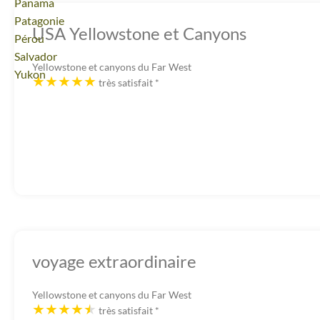
Voyage
Panama
Voyage
Patagonie
USA Yellowstone et Canyons
Voyage
Pérou
Voyage
Salvador
Yellowstone et canyons du Far West
Voyage
Yukon
très satisfait
*
voyage extraordinaire
Yellowstone et canyons du Far West
très satisfait
*