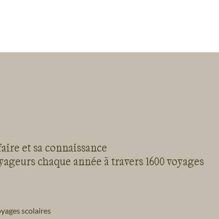
faire et sa connaissance
oyageurs chaque année à travers 1600 voyages
yages scolaires