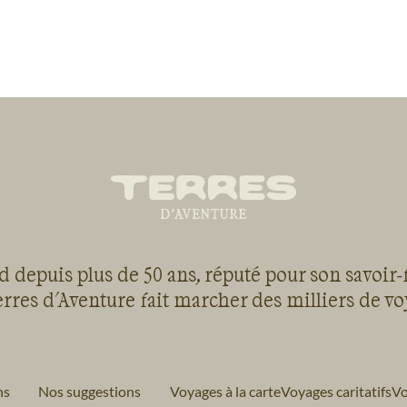
 depuis plus de 50 ans, réputé pour son savoir-
rres d'Aventure fait marcher des milliers de v
ns
Nos suggestions
Voyages à la carte
Voyages caritatifs
Vo