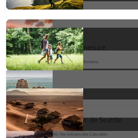
Ouest Américain sur mesure.
Geysers et glaciers du Wyoming au Montana
très satisfait
*
Parcs nationaux autour de Seattle
San Francisco à Seattle : les volcans des Cascades