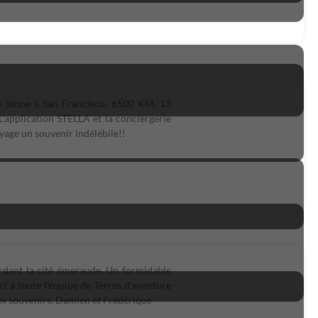
low Stone à San Francisco, 6500 KM, 13
application STELLA et la conciergerie
yage un souvenir indélébile!!
ordant la cité émeraude. Un formidable
ci à toute l'équipe de Terres d'aventure
eux souvenirs. Damien et Frédérique