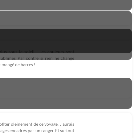
lus sous le soleil ! Les couleurs sont
sublimes Par contre si rien ne change
nt mangé de barres !
fiter pleinement de ce voyage. J aurais
vages encadrés par un ranger Et surtout