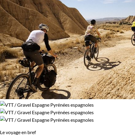
100% de satisfaction
(
8 avis
)
Régions
Catalogne
Pyrénées espagnoles
Budget
De 1 250 à 2 000 $CAD
De 2 000 à 3 000 $CAD
Âge des enfants
Les 10/13 ans
Les 14/16 ans
Le voyage en bref