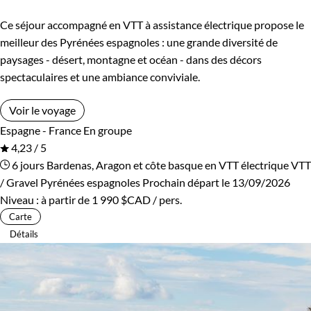
Confort
Ce séjour accompagné en VTT à assistance électrique propose le
Standard
Supérieur
meilleur des Pyrénées espagnoles : une grande diversité de
paysages - désert, montagne et océan - dans des décors
Haut de gamme
spectaculaires et une ambiance conviviale.
Voir le voyage
Itinérance
Espagne - France
En groupe
4,23 / 5
Semi-itinérant
En étoile
6 jours
Bardenas, Aragon et côte basque en VTT électrique
VTT
/ Gravel Pyrénées espagnoles
Prochain départ le 13/09/2026
Niveau :
à partir de
1 990 $CAD
/ pers.
Carte
Détails