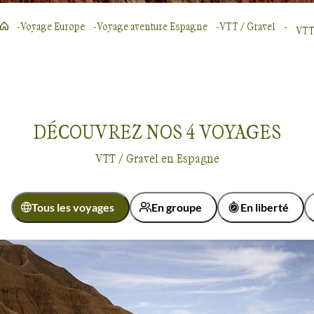
Voyage Europe
Voyage aventure Espagne
VTT / Gravel
VTT
DÉCOUVREZ NOS
4
VOYAGES
VTT / Gravel en Espagne
Tous les voyages
En groupe
En liberté
Activité
Vélo
VTT / Gravel
VTT / Gravel
Espagne