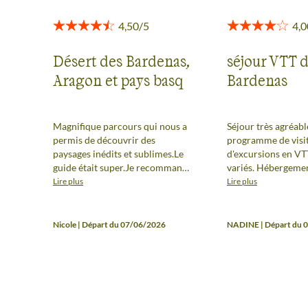
Désert des Bardenas,
séjour VTT d
Aragon et pays basq
Bardenas
Magnifique parcours qui nous a
Séjour très agréabl
permis de découvrir des
programme de visit
paysages inédits et sublimes.Le
d'excursions en VTT
guide était super.Je recommande
variés. Hébergements et repas
vivement ce voyage vtt.
copieux et de bonne
Lire plus
Lire plus
guide au top. Attention malgré
tout à certains circ
nécessitent un bon
Nicole | Départ du 07/06/2026
NADINE | Départ du 
sportif.