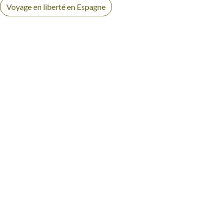
Voyage en liberté en Espagne
AVIS VOYAGEURS EN ESPAGNE
Des retours authentiques pour vous aider à choisir en
toute transparence.
Voir tous les avis