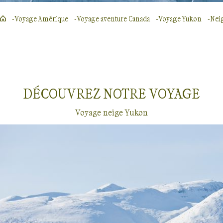
Voyage Amérique
Voyage aventure Canada
Voyage Yukon
Nei
DÉCOUVREZ NOTRE
VOYAGE
Voyage neige Yukon
Neige
Yukon