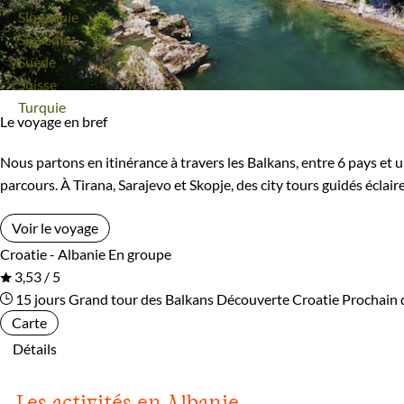
Voyage
Slovaquie
Voyage
Slovénie
Voyage
Suède
Voyage
Suisse
Voyage
Turquie
Le voyage en bref
Nous partons en itinérance à travers les Balkans, entre 6 pays et 
parcours. À Tirana, Sarajevo et Skopje, des city tours guidés éclai
Voir le voyage
Croatie - Albanie
En groupe
3,53 / 5
15 jours
Grand tour des Balkans
Découverte Croatie
Prochain 
Carte
Détails
Les activités en Albanie