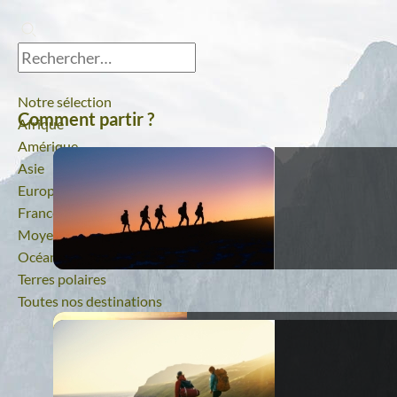
Notre sélection
Comment partir ?
Afrique
Amérique
Asie
Europe
France
Moyen-Orient
Océanie
Terres polaires
Toutes nos destinations