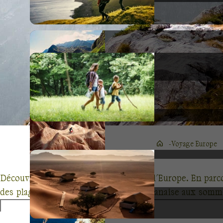
Voyage Europe
Découvrez l'Albanie, un joyau caché de l'Europe. En parc
des plages cristallines de la Riviera albanaise aux som
comme celui de Llogara ou de Dajti, offrant des randonn
de l'authenticité albanaise, des traditions locales aux s