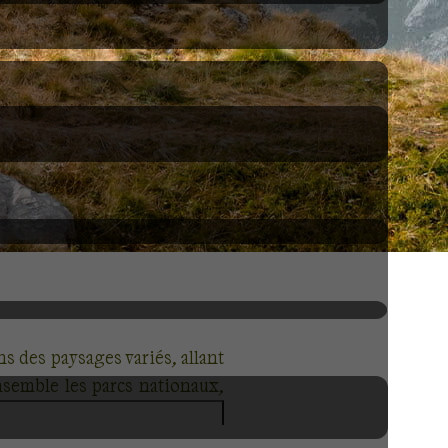
 des paysages variés, allant
nsemble les parcs nationaux,
és pour vous plonger au cœur
pour une aventure inoubliable