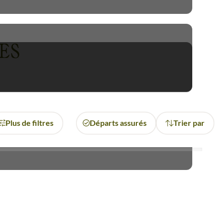
périple en
Indochine
,
Hanoi
vec un guide, à vélo. Saigon
ES
osent le pays. Les confins
moires des voyageurs.
Plus de filtres
Départs assurés
Trier par
g
, croule sous d’improbables
 réveil des groupes qui ont