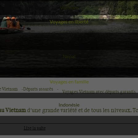
Voyage
Vietnam
Voyages en liberté
Voyage
Népal
Voyages en famille
e Vietnam
Départs assurés
Voyages Vietnam avec départs garantis
Voyage
Indonésie
 au Vietnam
d’une grande variété et de tous les niveaux. 
Lire la suite