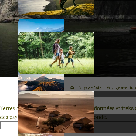
Voyage Asie
Voyage aventur
Terres d’Aventure vous propose des
randonnées
et
treks
des paysages parmi les plus beaux du monde.
Sur la route Mandarine