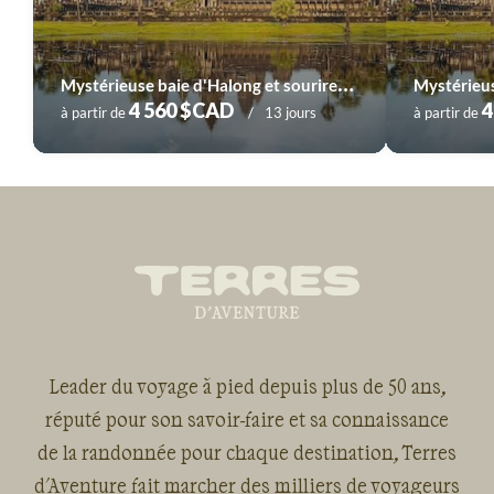
M
ystérieuse baie d'Halong et sourires d'Angkor
4 560 $CAD
4
à partir de
13 jours
à partir de
Leader du voyage à pied depuis plus de 50 ans,
réputé pour son savoir-faire et sa connaissance
de la randonnée pour chaque destination, Terres
d'Aventure fait marcher des milliers de voyageurs