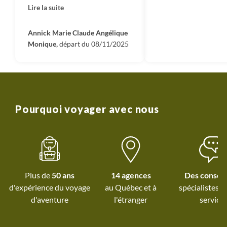
Lire la suite
baie d Halong dans de très
bonnes conditions. De très
bons guides qui ont su
Annick Marie Claude Angélique
Monique,
départ du 08/11/2025
partager leur connaissance.
Une belle expérience de
voyage parfaitement organisé
avec un petit groupe de 6
personnes .
Pourquoi voyager avec nous
Plus de
50 ans
14 agences
Des conseil
d'expérience du voyage
au Québec et
à
spécialistes à
d'aventure
l'étranger
service