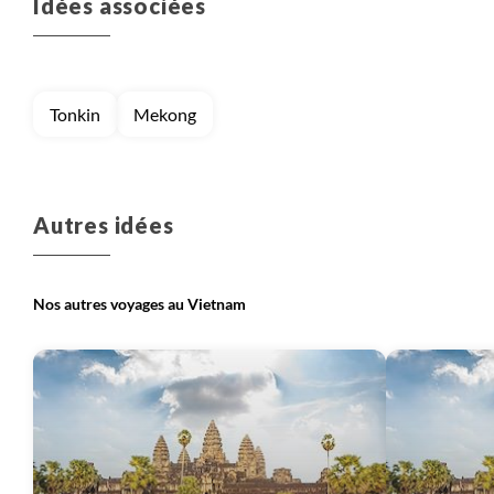
Idées associées
Voyage
Montagnes du Tonkin
Voyage
Sud, Saigon et Delta du Mékong
Tonkin
Mekong
Autres idées
Nos autres voyages au Vietnam