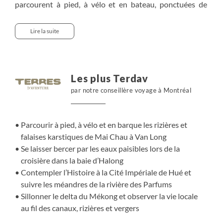
parcourent à pied, à vélo et en bateau, ponctuées de
belles rencontres en maison d’hôtes. En Baie d’Halong, la
croisière nous invite à contempler les falaises plongeant
Lire la suite
dans la mer. Après un trajet pittoresque en train de nuit,
Hué offre une escapade historique entre pagodes et
palais impériaux, tandis que la rivière des Parfums offre
une belle source d’inspiration. Le delta du Mékong recèle
Les plus Terdav
tout un univers où la vie locale se déploie dans les
par notre conseillère voyage à Montréal
rizières, vergers et canaux.
Parcourir à pied, à vélo et en barque les rizières et
falaises karstiques de Mai Chau à Van Long
Se laisser bercer par les eaux paisibles lors de la
croisière dans la baie d’Halong
Contempler l’Histoire à la Cité Impériale de Hué et
suivre les méandres de la rivière des Parfums
Sillonner le delta du Mékong et observer la vie locale
au fil des canaux, rizières et vergers