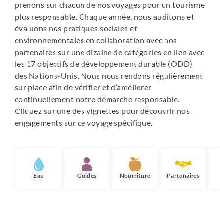
prenons sur chacun de nos voyages pour un tourisme
Auberge au confort simple avec chambres privatives
plus responsable. Chaque année, nous auditons et
doubles ou twin (lits séparés) ou communes selon les
évaluons nos pratiques sociales et
cas. Salles de bains et toilettes à l’occidentale (privatives
environnementales en collaboration avec nos
ou non). Il est possible de recharger ses appareils et de
partenaires sur une dizaine de catégories en lien avec
profiter d’une connexion wifi.
les 17 objectifs de développement durable (ODD)
des Nations-Unis. Nous nous rendons régulièrement
Nuits en train :
sur place afin de vérifier et d’améliorer
Compartiments à partager avec climatisation, disposant
continuellement notre démarche responsable.
de 4 couchettes. Électricité, prises de courant à
Cliquez sur une des vignettes pour découvrir nos
disposition. Toilettes à l’occidentale, lavabo mais pas de
engagements sur ce voyage spécifique.
salle d'eau.
Nuit en bateau :
Bateau en service regroupé.
En cabine sur le bateau. Salle de bain dans chaque cabine,
Eau
Guides
Nourriture
Partenaires
électricité, pas de connexion internet.
Notes :