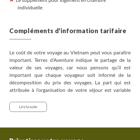
individuelle
Compléments d'information tarifaire
Le coût de votre voyage au Vietnam peut vous paraître
important. Terres d’Aventure indique le partage de la
valeur de ses voyages, car nous pensons qu’il est
important que chaque voyageur soit informé de la
décomposition du prix des voyages. La part qui est
attribuée à l’organisation de votre séjour est variable
d’une destination à l’autre. Elle varie notamment du fait
du coût de la vie, du choix de la compagnie aérienne
Lire la suite
utilisée pour vous rendre à destination, des coûts des
services comme les nuits d’hôtels, les repas, le salaire de
votre guide, les véhicules utilisés, les entrées dans les
sites ou parcs visités…Mais il existe de nombreux coûts