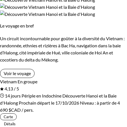
Les 14/16 ans
Confort
Le voyage en bref
Refuge, gîte, dortoir
Standard
Un circuit incontournable pour goûter à la diversité du Vietnam :
randonnée, ethnies et rizières à Bac Ha, navigation dans la baie
Supérieur
Haut de gamme
d’Halong, cité impériale de Hué, ville coloniale de Hoi An et
cocotiers du delta du Mékong.
Environnement
Voir le voyage
Vietnam
En groupe
Forêts, collines, rivières et lacs
Montagne
4,13 / 5
14 jours
Périple en Indochine
Découverte Hanoi et la Baie
Patrimoine et Nature
d'Halong
Prochain départ le 17/10/2026
Niveau :
à partir de
4
690 $CAD
/ pers.
Carte
Détails