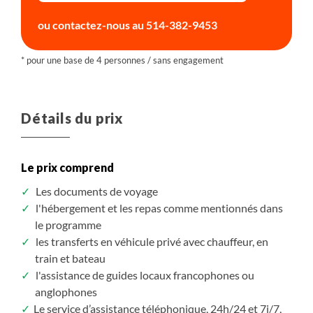
ou contactez-nous au
514-382-9453
La saison sèche, de novembre à avril, avec des
températures élevées et un temps généralement
ensoleillé.
La saison humide, de mai à octobre, caractérisée par des
averses souvent brèves mais parfois intenses,
principalement en fin de journée.
Détails du prix
De manière générale, le Vietnam se visite toute l’année,
chaque saison offrant des ambiances et des paysages
Le prix comprend
différents. Il reste toutefois important de garder à l’esprit
Les documents de voyage
que les tendances climatiques sont aujourd’hui moins
l'hébergement et les repas comme mentionnés dans
prévisibles en raison des évolutions climatiques
le programme
observées ces dernières années
les transferts en véhicule privé avec chauffeur, en
train et bateau
l'assistance de guides locaux francophones ou
anglophones
Le service d’assistance téléphonique, 24h/24 et 7j/7,