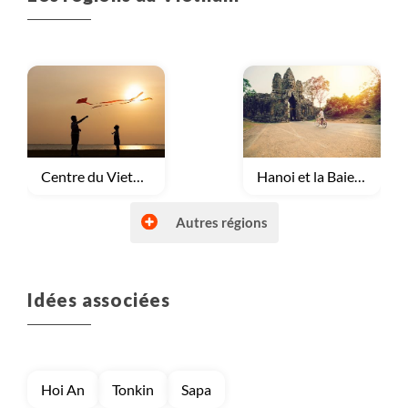
Voyage
Centre du Vietnam
Voyage
Hanoi et la Baie d'Halong
Autres régions
Idées associées
Voyage
Montagnes du Tonkin
Voyage
Sud, Saigon et Delta du Mékong
Hoi An
Tonkin
Sapa