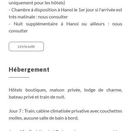
uniquement pour les hôtels)
- Chambre à disposition à Hanoi le 1er jour si l'arrivée est
très matinale : nous consulter
- Nuit supplémentaire à Hanoi ou ailleurs : nous
consulter
Attention, à Noël et au jour de l'an, ainsi que durant la
Lire la suite
fête du Têt au Vietnam, un supplément est à prévoir :
nous consulter
Hébergement
Hôtels boutiques, maison privée, lodge de charme,
bateau privé et train de nuit.
Jour 7 : Train, cabine climatisée privative avec couchettes
molles, aucune salle de bain à bord.