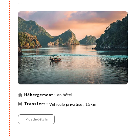
Vous partez pour les premières découvertes de la
capitale avec une marche d’orientation le long du
lac de l’Epée restituée (Hoan Kiem). Visitez le temple
de Ngoc Son sis le long du lac de Hoan Kiem puis
continuez vers les rues commerçantes du Vieux
Quartier, un ensemble de ruelles étroites
captivantes, où les marchands échangeaient
autrefois leurs cargaisons en fonction de la rue dans
laquelle elles se trouvaient.
Profitez librement de votre soirée dans la capitale.
en hôtel
Véhicule privatisé , 15km
Plus de détails