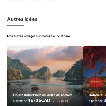
Autres idées
Nos autres voyages sur mesure au Vietnam
D
ouce immersion du delta du Mékong à Hanoi
4 670 $CAD
3
à partir de
12 jours
à partir de