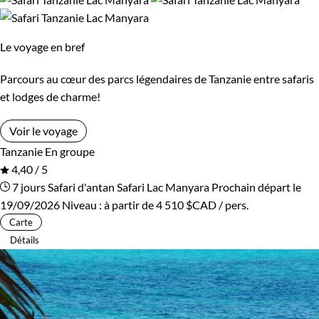
Les 10/13 ans
Les 14/16 ans
Le voyage en bref
Confort
Parcours au cœur des parcs légendaires de Tanzanie entre safaris
et lodges de charme!
Bivouac, sous tente
Standard
Voir le voyage
Supérieur
Haut de gamme
Tanzanie
En groupe
4,40 / 5
7 jours
Safari d'antan
Safari Lac Manyara
Prochain départ le
Itinérance
19/09/2026
Niveau :
à partir de
4 510 $CAD
/ pers.
Carte
Itinérant
Semi-itinérant
Détails
Environnement
Bord de mer et îles
Brousse et Savane