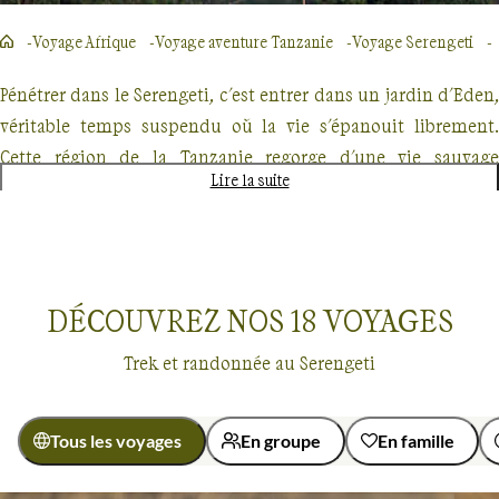
Voyage Afrique
Voyage aventure Tanzanie
Voyage Serengeti
Pénétrer dans le Serengeti, c'est entrer dans un jardin d'Eden,
véritable temps suspendu où la vie s'épanouit librement.
Cette région de la Tanzanie regorge d'une vie sauvage
Lire la suite
incroyablement diverse, pivot d'une biodiversité en pleine
effervescence. Souvignez-vous, c'est la terre de naissance des
premiers Hommes, un lieu d'une richesse historique
indéniable.
DÉCOUVREZ NOS
18
VOYAGES
Les paysages s'étendent à perte de vue, déployant leurs
Trek et randonnée au Serengeti
splendides savanes dorées. Unique, la grande migration des
gnous y résonne chaque année, telle une symphonie sauvage.
Il n'y a pas que les animaux, les Massaïs, fiers défenseurs de
Tous les voyages
En groupe
En famille
leur culture ancestrale, peuplent aussi ces terres.
Voyages
Serengeti