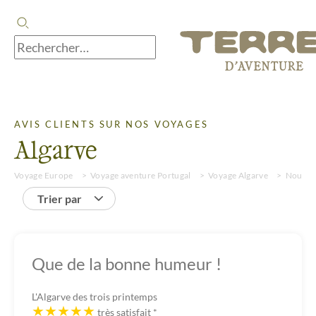
AVIS CLIENTS SUR NOS VOYAGES
Algarve
Voyage Europe
Voyage aventure Portugal
Voyage Algarve
Nouvea
Trier par
Que de la bonne humeur !
L'Algarve des trois printemps
très satisfait
*